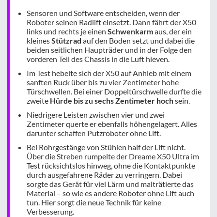
Sensoren und Software entscheiden, wenn der
Roboter seinen Radlift einsetzt. Dann fährt der X50
links und rechts je einen
Schwenkarm
aus, der ein
kleines
Stützrad
auf den Boden setzt und dabei die
beiden seitlichen Haupträder und in der Folge den
vorderen Teil des Chassis in die Luft hieven.
Im Test hebelte sich der X50 auf Anhieb mit einem
sanften Ruck über bis zu vier Zentimeter hohe
Türschwellen. Bei einer Doppeltürschwelle durfte die
zweite
Hürde bis zu sechs Zentimeter hoch
sein.
Niedrigere Leisten zwischen vier und zwei
Zentimeter querte er ebenfalls höhengelagert. Alles
darunter schaffen Putzroboter ohne Lift.
Bei Rohrgestänge von Stühlen half der Lift nicht.
Über die Streben rumpelte der Dreame X50 Ultra im
Test rücksichtslos hinweg, ohne die Kontaktpunkte
durch ausgefahrene Räder zu verringern. Dabei
sorgte das Gerät für viel Lärm und malträtierte das
Material – so wie es andere Roboter ohne Lift auch
tun. Hier sorgt die neue Technik für keine
Verbesserung.