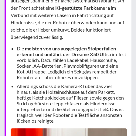
aufzeigen, damit er die Fläche systematisch abfährt. An
der Front achtet eine
KI-gestützte Farbkamera
im
Verbund mit weiteren Lasern in Fahrtrichtung auf
Hindernisse, die der Roboter überwinden kann und auf
solche, die er lieber umkurvt. Beides funktioniert
überwiegend zuverlässig.
Die
meisten von uns ausgelegten Stolperfallen
erkennt und umfährt der Dreame X50 Ultra
im Test
vorbildlich. Dazu zählen Ladekabel, Hausschuhe,
Socken, AA-Batterien, Playmobilfiguren und eine
Kot-Attrappe. Lediglich ein Sektglas rempelt der
Roboter an – aber ohne es umzukippen.
Allerdings schoss die Kamera-KI über das Ziel
hinaus, als sie Holzeinschlüsse auf dem Parkett,
heftige Ketchupkleckse auf Fliesen sowie gegen den
Strich gebürstete Teppichfasern als Hindernisse
interpretierte und die Stellen ungeputzt ließ. Das ist
tragisch, weil der Roboter die Testfläche ansonsten
lückenlos reinigte.