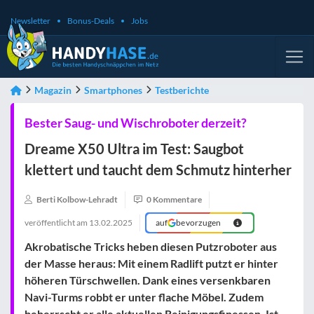
Newsletter
Bonus-Deals
Jobs
Magazin
Smartphones
Testberichte
Bester Saug- und Wischroboter derzeit?
Dreame X50 Ultra im Test: Saugbot
klettert und taucht dem Schmutz hinterher
Berti Kolbow-Lehradt
0 Kommentare
veröffentlicht am
13.02.2025
auf
bevorzugen
Akrobatische Tricks heben diesen Putzroboter aus
der Masse heraus: Mit einem Radlift putzt er hinter
höheren Türschwellen. Dank eines versenkbaren
Navi-Turms robbt er unter flache Möbel. Zudem
beherrscht er alle aktuellen Reinigungsfinessen. Ist