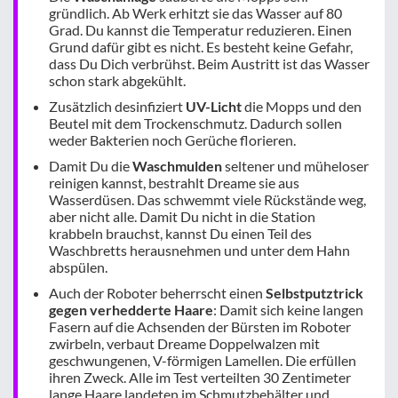
gründlich. Ab Werk erhitzt sie das Wasser auf 80
Grad. Du kannst die Temperatur reduzieren. Einen
Grund dafür gibt es nicht. Es besteht keine Gefahr,
dass Du Dich verbrühst. Beim Austritt ist das Wasser
schon stark abgekühlt.
Zusätzlich desinfiziert
UV-Licht
die Mopps und den
Beutel mit dem Trockenschmutz. Dadurch sollen
weder Bakterien noch Gerüche florieren.
Damit Du die
Waschmulden
seltener und müheloser
reinigen kannst, bestrahlt Dreame sie aus
Wasserdüsen. Das schwemmt viele Rückstände weg,
aber nicht alle. Damit Du nicht in die Station
krabbeln brauchst, kannst Du einen Teil des
Waschbretts herausnehmen und unter dem Hahn
abspülen.
Auch der Roboter beherrscht einen
Selbstputztrick
gegen verhedderte Haare
: Damit sich keine langen
Fasern auf die Achsenden der Bürsten im Roboter
zwirbeln, verbaut Dreame Doppelwalzen mit
geschwungenen, V-förmigen Lamellen. Die erfüllen
ihren Zweck. Alle im Test verteilten 30 Zentimeter
lange Haare landeten im Schmutzbehälter und