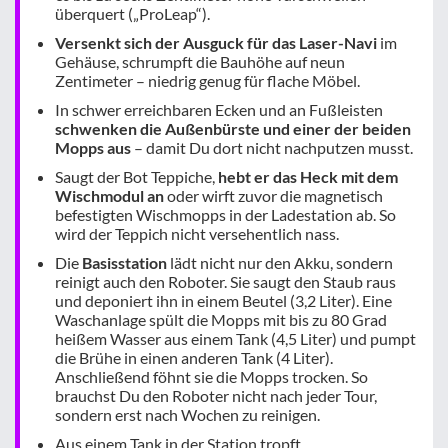
überquert („ProLeap“).
Versenkt sich der Ausguck für das Laser-Navi
im
Gehäuse, schrumpft die Bauhöhe auf neun
Zentimeter – niedrig genug für flache Möbel.
In schwer erreichbaren Ecken und an Fußleisten
schwenken die Außenbürste und einer der beiden
Mopps aus
– damit Du dort nicht nachputzen musst.
Saugt der Bot Teppiche,
hebt er das Heck mit dem
Wischmodul an
oder wirft zuvor die magnetisch
befestigten Wischmopps in der Ladestation ab. So
wird der Teppich nicht versehentlich nass.
Die
Basisstation
lädt nicht nur den Akku, sondern
reinigt auch den Roboter. Sie saugt den Staub raus
und deponiert ihn in einem Beutel (3,2 Liter). Eine
Waschanlage spült die Mopps mit bis zu 80 Grad
heißem Wasser aus einem Tank (4,5 Liter) und pumpt
die Brühe in einen anderen Tank (4 Liter).
Anschließend föhnt sie die Mopps trocken. So
brauchst Du den Roboter nicht nach jeder Tour,
sondern erst nach Wochen zu reinigen.
Aus einem Tank in der Station tropft