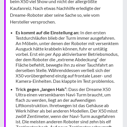
beim X50 viel Show und nicht der allergrößte
Kaufanreiz. Nach etwas Nachhilfe erledigte der
Dreame-Roboter aber seine Sache so, wie vom
Hersteller versprochen.
Es kommt auf die Einstellung an:
In den ersten
Testdurchläufen blieb der Turm immer ausgefahren.
An Möbeln, unter denen der Roboter mit versenktem
Ausguck hätte krabbeln können, fuhr er untätig
vorbei. Erst ein per App aktivierbarer Betriebsmodus,
der dem Roboter die „extreme Abdeckung“ der
Fläche befiehlt, bewegte ihn zu einer Tauchfahrt an
derselben Stelle. Währenddessen verließ sich der
X50 vorübergehend einzig auf frontale Laser- und
Kamera-Einheiten. Das klappte im Test problemlos.
Trick gegen „langen Hals“:
Dass der Dreame X50
Ultra einen versenkbaren Navi-Turm braucht, um
flach zu werden, liegt an der aufwendigen
Liftkonstruktion. Ihretwegen ist das Gehäuse ab
Werk höher als bei anderen Modellen. Der X50 misst
zwölf Zentimeter, wenn der Navi-Turm ausgefahren
ist. Die meisten anderen Roboter sind zehn bis elf
Zentimeter hoch. Auf neun Zentimeter schrumpft