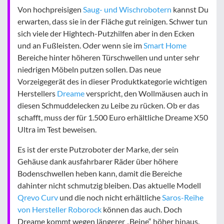
Von hochpreisigen
Saug- und Wischrobotern
kannst Du
erwarten, dass sie in der Fläche gut reinigen. Schwer tun
sich viele der Hightech-Putzhilfen aber in den Ecken
und an Fußleisten. Oder wenn sie im
Smart Home
Bereiche hinter höheren Türschwellen und unter sehr
niedrigen Möbeln putzen sollen. Das neue
Vorzeigegerät des in dieser Produktkategorie wichtigen
Herstellers
Dreame
verspricht, den Wollmäusen auch in
diesen Schmuddelecken zu Leibe zu rücken. Ob er das
schafft, muss der für 1.500 Euro erhältliche Dreame X50
Ultra im Test beweisen.
Es ist der erste Putzroboter der Marke, der sein
Gehäuse dank ausfahrbarer Räder über höhere
Bodenschwellen heben kann, damit die Bereiche
dahinter nicht schmutzig bleiben. Das aktuelle Modell
Qrevo Curv
und die noch nicht erhältliche
Saros-Reihe
von Hersteller Roborock
können das auch. Doch
Dreame kommt wegen längerer „Beine“ höher hinaus.