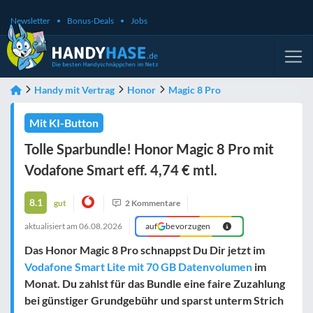
Newsletter
Bonus-Deals
Jobs
Handy mit Vertrag
Honor
Magic 8 Pro
Mit KI-Button
Tolle Sparbundle! Honor Magic 8 Pro mit
Vodafone Smart eff. 4,74 € mtl.
8.1
gut
2 Kommentare
aktualisiert am
06.08.2026
auf
bevorzugen
Das Honor Magic 8 Pro schnappst Du Dir jetzt im
Vodafone Smart Lite mit 70 GB Datenvolumen
im
Monat. Du zahlst für das Bundle eine faire Zuzahlung
bei günstiger Grundgebühr und sparst unterm Strich