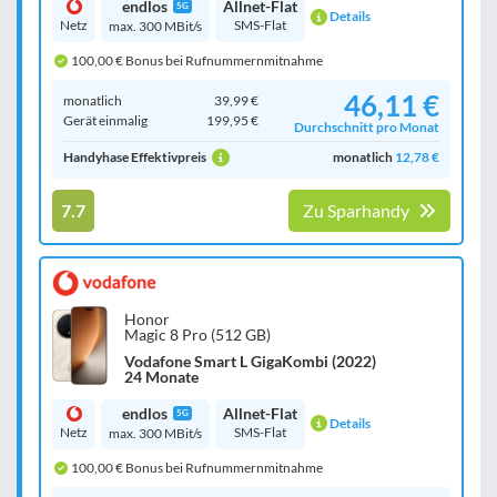
endlos
Allnet-Flat
5G
Details
Netz
SMS-Flat
max. 300 MBit/s
100,00 € Bonus bei Rufnummernmitnahme
46,11 €
monatlich
39,99 €
Gerät einmalig
199,95 €
Durchschnitt pro Monat
Handyhase Effektivpreis
monatlich
12,78 €
7.7
Zu Sparhandy
Honor
Magic 8 Pro (512 GB)
Vodafone Smart L GigaKombi (2022)
24 Monate
endlos
Allnet-Flat
5G
Details
Netz
SMS-Flat
max. 300 MBit/s
100,00 € Bonus bei Rufnummernmitnahme