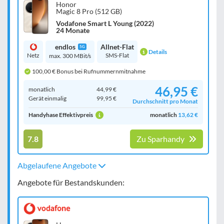
Honor
Magic 8 Pro (512 GB)
Vodafone Smart L Young (2022)
24 Monate
endlos
Allnet-Flat
5G
Details
Netz
SMS-Flat
max. 300 MBit/s
100,00 € Bonus bei Rufnummernmitnahme
46,95 €
monatlich
44,99 €
Gerät einmalig
99,95 €
Durchschnitt pro Monat
Handyhase Effektivpreis
monatlich
13,62 €
7.8
Zu Sparhandy
Abgelaufene Angebote
Angebote für Bestandskunden: