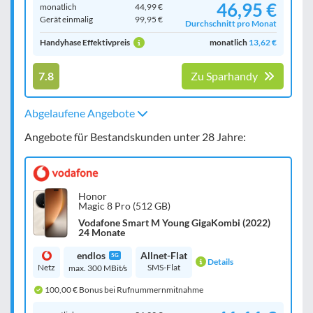
46,95 €
monatlich
44,99 €
Gerät einmalig
99,95 €
Durchschnitt pro Monat
Handyhase Effektivpreis
monatlich
13,62 €
7.8
Zu Sparhandy
Abgelaufene Angebote
Angebote für Bestandskunden unter 28 Jahre:
Honor
Magic 8 Pro (512 GB)
Vodafone Smart M Young GigaKombi (2022)
24 Monate
endlos
Allnet-Flat
5G
Details
Netz
SMS-Flat
max. 300 MBit/s
100,00 € Bonus bei Rufnummernmitnahme