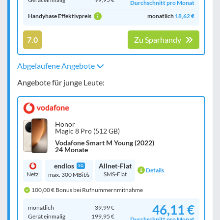
Durchschnitt pro Monat
Handyhase Effektivpreis
monatlich
18,62 €
7.0
Zu Sparhandy
Abgelaufene Angebote
Angebote für junge Leute:
Honor
Magic 8 Pro (512 GB)
Vodafone Smart M Young (2022)
24 Monate
endlos
Allnet-Flat
5G
Details
Netz
SMS-Flat
max. 300 MBit/s
100,00 € Bonus bei Rufnummernmitnahme
46,11 €
monatlich
39,99 €
Gerät einmalig
199,95 €
Durchschnitt pro Monat