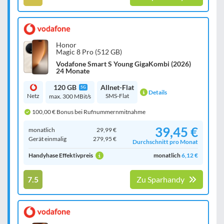
Honor
Magic 8 Pro (512 GB)
Vodafone Smart S Young GigaKombi (2026)
24 Monate
120 GB
Allnet-Flat
5G
Details
Netz
SMS-Flat
max. 300 MBit/s
100,00 € Bonus bei Rufnummernmitnahme
39,45 €
monatlich
29,99 €
Gerät einmalig
279,95 €
Durchschnitt pro Monat
Handyhase Effektivpreis
monatlich
6,12 €
7.5
Zu Sparhandy