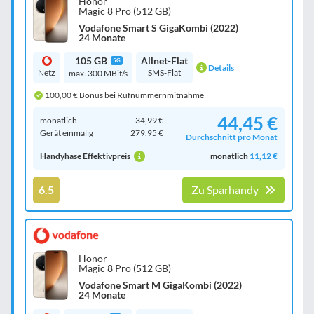
Honor
Magic 8 Pro (512 GB)
Vodafone Smart S GigaKombi (2022)
24 Monate
105 GB
Allnet-Flat
5G
Details
Netz
SMS-Flat
max. 300 MBit/s
100,00 € Bonus bei Rufnummernmitnahme
44,45 €
monatlich
34,99 €
Gerät einmalig
279,95 €
Durchschnitt pro Monat
Handyhase Effektivpreis
monatlich
11,12 €
6.5
Zu Sparhandy
Honor
Magic 8 Pro (512 GB)
Vodafone Smart M GigaKombi (2022)
24 Monate