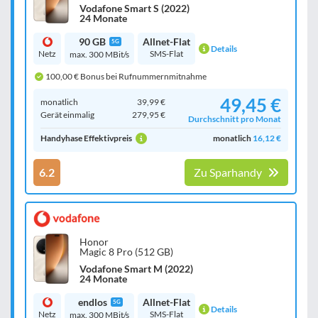
Vodafone Smart S (2022)
24 Monate
90 GB
Allnet-Flat
5G
Details
Netz
SMS-Flat
max. 300 MBit/s
100,00 € Bonus bei Rufnummernmitnahme
49,45 €
monatlich
39,99 €
Gerät einmalig
279,95 €
Durchschnitt pro Monat
Handyhase Effektivpreis
monatlich
16,12 €
6.2
Zu Sparhandy
Honor
Magic 8 Pro (512 GB)
Vodafone Smart M (2022)
24 Monate
endlos
Allnet-Flat
5G
Details
Netz
SMS-Flat
max. 300 MBit/s