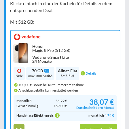
Klicke einfach in eine der Kacheln für Details zu dem
entsprechenden Deal.
Mit 512 GB:
Honor
Magic 8 Pro (512 GB)
Vodafone Smart Lite
24 Monate
70 GB
Allnet-Flat
5G
Details
Netz
SMS-Flat
max. 300 MBit/s
100,00 € Bonus bei Rufnummernmitnahme
Anschlussgebühr kann erstattet werden
38,07 €
monatlich
34,99 €
Gerät einmalig
169,00 €
Durchschnitt pro Monat
Handyhase Effektivpreis
monatlich
4,74 €