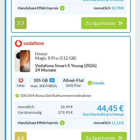
Handyhase Effektivpreis
monatlich
12,78 €
7.7
Zu Sparhandy
Honor
Magic 8 Pro (512 GB)
Vodafone Smart S Young (2026)
24 Monate
105 GB
Allnet-Flat
5G
Details
Netz
SMS-Flat
max. 300 MBit/s
100,00 € Bonus bei Rufnummernmitnahme
44,45 €
monatlich
34,99 €
Gerät einmalig
279,95 €
Durchschnitt pro Monat
Handyhase Effektivpreis
monatlich
11,12 €
6.5
Zu Sparhandy