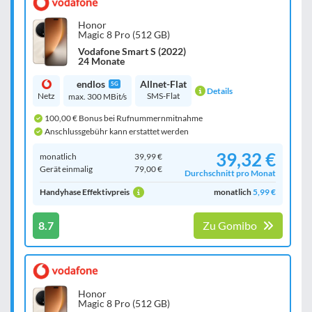
Honor
Magic 8 Pro (512 GB)
Vodafone Smart S (2022)
24 Monate
endlos
Allnet-Flat
5G
Details
Netz
SMS-Flat
max. 300 MBit/s
100,00 € Bonus bei Rufnummernmitnahme
Anschlussgebühr kann erstattet werden
39,32 €
monatlich
39,99 €
Gerät einmalig
79,00 €
Durchschnitt pro Monat
Handyhase Effektivpreis
monatlich
5,99 €
8.7
Zu Gomibo
Honor
Magic 8 Pro (512 GB)