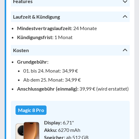
Features
Laufzeit & Kündigung
Mindestvertragslaufzeit:
24 Monate
Kündigungsfrist:
1 Monat
Kosten
Grundgebühr:
01. bis 24. Monat: 34,99 €
Ab dem 25. Monat: 34,99 €
Anschlussgebühr (einmalig):
39,99 € (wird erstattet)
Magic 8 Pro
Display:
6,71"
Akku:
6270 mAh
Speicher:
ab 512 GB