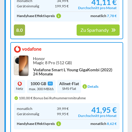
41,11 €
monatlich
34,99 €
Gerät einmalig
199,95 €
Durchschnitt pro Monat
Handyhase Effektivpreis
monatlich
7,78 €
8.0
Zu Sparhandy
Honor
Magic 8 Pro (512 GB)
Vodafone Smart L Young GigaKombi (2022)
24 Monate
1000 GB
Allnet-Flat
5G
Details
Netz
SMS-Flat
max. 300 MBit/s
100,00 € Bonus bei Rufnummernmitnahme
41,95 €
monatlich
39,99 €
Gerät einmalig
99,95 €
Durchschnitt pro Monat
Handyhase Effektivpreis
monatlich
8,62 €