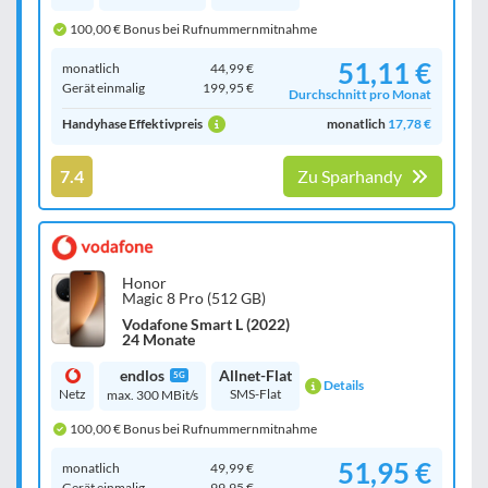
100,00 € Bonus bei Rufnummernmitnahme
51,11 €
monatlich
44,99 €
Gerät einmalig
199,95 €
Durchschnitt pro Monat
Handyhase Effektivpreis
monatlich
17,78 €
7.4
Zu Sparhandy
Honor
Magic 8 Pro (512 GB)
Vodafone Smart L (2022)
24 Monate
endlos
Allnet-Flat
5G
Details
Netz
SMS-Flat
max. 300 MBit/s
100,00 € Bonus bei Rufnummernmitnahme
51,95 €
monatlich
49,99 €
Gerät einmalig
99,95 €