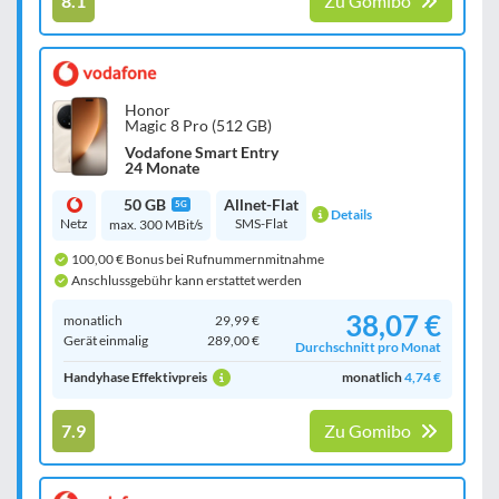
8.1
Zu Gomibo
Honor
Magic 8 Pro (512 GB)
Vodafone Smart Entry
24 Monate
50 GB
Allnet-Flat
5G
Details
Netz
SMS-Flat
max. 300 MBit/s
100,00 € Bonus bei Rufnummernmitnahme
Anschlussgebühr kann erstattet werden
38,07 €
monatlich
29,99 €
Gerät einmalig
289,00 €
Durchschnitt pro Monat
Handyhase Effektivpreis
monatlich
4,74 €
7.9
Zu Gomibo