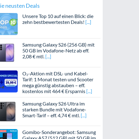
ie neusten Deals
Unsere Top 10 auf einen Blick: die
zehn bestbewertesten Deals!
Samsung Galaxy S26 (256 GB) mit
50 GB im Vodafone-Netz ab eff.
2,08 € mtl.
O₂-Aktion mit DSL- und Kabel-
Tarif: 1 Monat testen und Scooter
mega günstig abstauben – eff.
kostenlos mit 464 € Ersparnis
Samsung Galaxy S26 Ultra im
starken Bundle mit Vodafone-
Smart-Tarif – eff. 4,74 € mtl.
Gomibo-Sonderangebot: Samsung
Galaxy A57 (512 GB) mit 50 GB im