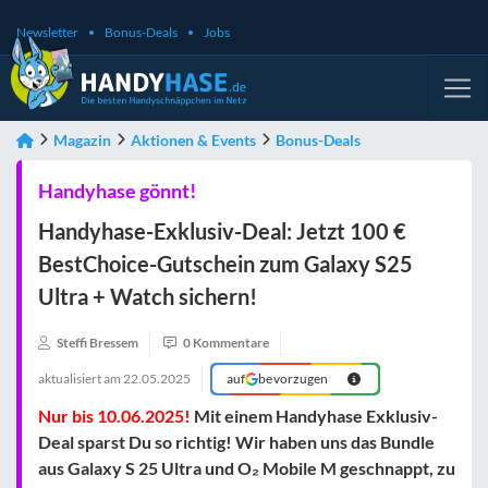
Newsletter
Bonus-Deals
Jobs
Magazin
Aktionen & Events
Bonus-Deals
Handyhase gönnt!
Handyhase-Exklusiv-Deal: Jetzt 100 €
BestChoice-Gutschein zum Galaxy S25
Ultra + Watch sichern!
Steffi Bressem
0 Kommentare
aktualisiert am
22.05.2025
auf
bevorzugen
Nur bis 10.06.2025!
Mit einem Handyhase Exklusiv-
Deal sparst Du so richtig! Wir haben uns das Bundle
aus Galaxy S 25 Ultra und O₂ Mobile M geschnappt, zu