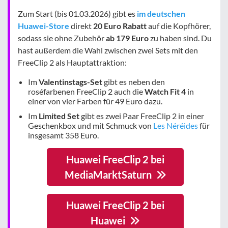
Zum Start (bis 01.03.2026) gibt es
im deutschen
Huawei-Store
direkt
20 Euro Rabatt
auf die Kopfhörer,
sodass sie ohne Zubehör
ab 179 Euro
zu haben sind. Du
hast außerdem die Wahl zwischen zwei Sets mit den
FreeClip 2 als Hauptattraktion:
Im
Valentinstags-Set
gibt es neben den
roséfarbenen FreeClip 2 auch die
Watch Fit 4
in
einer von vier Farben für 49 Euro dazu.
Im
Limited Set
gibt es zwei Paar FreeClip 2 in einer
Geschenkbox und mit Schmuck von
Les Néréides
für
insgesamt 358 Euro.
Huawei FreeClip 2 bei
MediaMarktSaturn
Huawei FreeClip 2 bei
Huawei