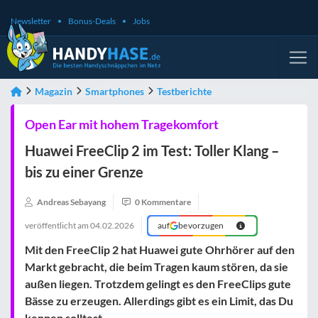
Newsletter
Bonus-Deals
Jobs
Magazin
Smartphones
Testberichte
Open Ear mit hohem Tragekomfort
Huawei FreeClip 2 im Test: Toller Klang –
bis zu einer Grenze
Andreas Sebayang
0 Kommentare
veröffentlicht am
04.02.2026
auf
bevorzugen
Mit den FreeClip 2 hat Huawei gute Ohrhörer auf den
Markt gebracht, die beim Tragen kaum stören, da sie
außen liegen. Trotzdem gelingt es den FreeClips gute
Bässe zu erzeugen. Allerdings gibt es ein Limit, das Du
kennen solltest.