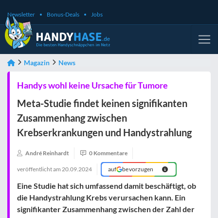
Newsletter
Bonus-Deals
Jobs
Magazin
News
Handys wohl keine Ursache für Tumore
Meta-Studie findet keinen signifikanten
Zusammenhang zwischen
Krebserkrankungen und Handystrahlung
André Reinhardt
0 Kommentare
veröffentlicht am
20.09.2024
auf
bevorzugen
Eine Studie hat sich umfassend damit beschäftigt, ob
die Handystrahlung Krebs verursachen kann. Ein
signifikanter Zusammenhang zwischen der Zahl der