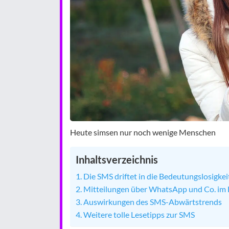
Heute simsen nur noch wenige Menschen
Inhaltsverzeichnis
Die SMS driftet in die Bedeutungslosigkei
Mitteilungen über WhatsApp und Co. im
Auswirkungen des SMS-Abwärtstrends
Weitere tolle Lesetipps zur SMS