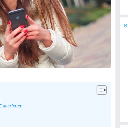
B
t
 Dauerfeuer