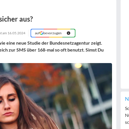
sicher aus?
ht am
16.05.2024
auf
bevorzugen
wie eine neue Studie der Bundesnetzagentur zeigt.
ch zur SMS über 168-mal so oft benutzt. Simst Du
N
S
N
sc