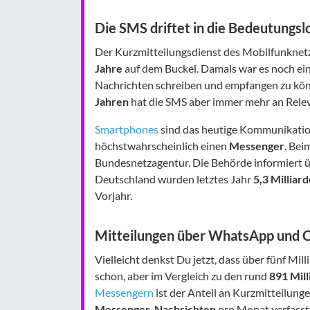
Die SMS driftet in die Bedeutungslo
Der Kurzmitteilungsdienst des Mobilfunknetz
Jahre
auf dem Buckel. Damals war es noch ein
Nachrichten schreiben und empfangen zu könn
Jahren
hat die SMS aber immer mehr an Relev
Smartphones
sind das heutige Kommunikatio
höchstwahrscheinlich einen
Messenger
. Bei
Bundesnetzagentur. Die Behörde informiert ü
Deutschland wurden letztes Jahr
5,3 Milliar
Vorjahr.
Mitteilungen über WhatsApp und C
Vielleicht denkst Du jetzt, dass über fünf Mil
schon, aber im Vergleich zu den rund
891 Mill
Messengern
ist der Anteil an Kurzmitteilung
Messenger-Nachrichten
pro Monat verfasst