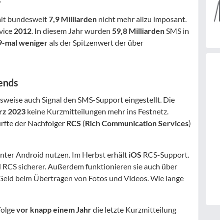
it bundesweit
7,9 Milliarden
nicht mehr allzu imposant.
vice
2012
. In diesem Jahr wurden
59,8 Milliarden
SMS in
9-mal weniger
als der Spitzenwert der über
ends
sweise auch Signal den SMS-Support eingestellt. Die
rz 2023
keine Kurzmitteilungen mehr ins Festnetz.
rfte der Nachfolger
RCS
(
Rich Communication Services
)
ter Android nutzen. Im Herbst erhält
iOS
RCS-Support.
RCS sicherer. Außerdem funktionieren sie auch über
Geld beim Übertragen von Fotos und Videos. Wie lange
folge
vor knapp einem Jahr
die letzte Kurzmitteilung