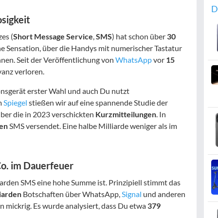
D
sigkeit
es (
Short Message Service
,
SMS
) hat schon über
30
e Sensation, über die Handys mit numerischer Tastatur
en. Seit der Veröffentlichung von
WhatsApp
vor
15
anz verloren.
nsgerät erster Wahl und auch Du nutzt
m
Spiegel
stießen wir auf eine spannende Studie der
ber die in 2023 verschickten
Kurzmitteilungen
. In
den
SMS versendet. Eine halbe Milliarde weniger als im
o. im Dauerfeuer
liarden SMS eine hohe Summe ist. Prinzipiell stimmt das
iarden
Botschaften über WhatsApp,
Signal
und anderen
en mickrig. Es wurde analysiert, dass Du etwa
379
.