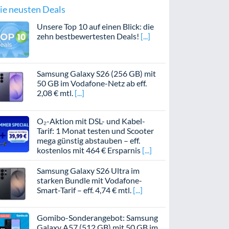
ie neusten Deals
Unsere Top 10 auf einen Blick: die
zehn bestbewertesten Deals!
Samsung Galaxy S26 (256 GB) mit
50 GB im Vodafone-Netz ab eff.
2,08 € mtl.
O₂-Aktion mit DSL- und Kabel-
Tarif: 1 Monat testen und Scooter
mega günstig abstauben – eff.
kostenlos mit 464 € Ersparnis
Samsung Galaxy S26 Ultra im
starken Bundle mit Vodafone-
Smart-Tarif – eff. 4,74 € mtl.
Gomibo-Sonderangebot: Samsung
Galaxy A57 (512 GB) mit 50 GB im