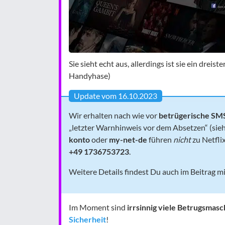
Sie sieht echt aus, allerdings ist sie ein drei
Handyhase)
Update vom 16.10.2023
Wir erhalten nach wie vor
betrügerische SM
„letzter Warnhinweis vor dem Absetzen“ (sieh
konto
oder
my-net-de
führen
nicht
zu Netfli
+49 1736753723
.
Weitere Details findest Du auch im Beitrag m
Im Moment sind
irrsinnig viele Betrugsmas
Sicherheit
!