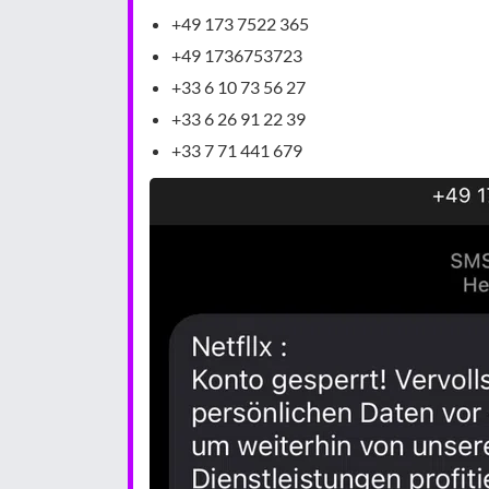
+49 173 7522 365
+49 1736753723
+33 6 10 73 56 27
+33 6 26 91 22 39
+33 7 71 441 679