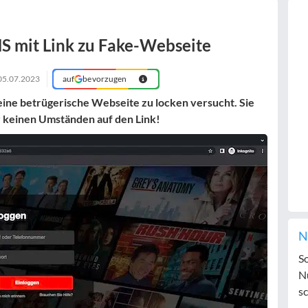
MS mit Link zu Fake-Webseite
05.07.2023
auf
bevorzugen
f eine betrügerische Webseite zu locken versucht. Sie
nter keinen Umständen auf den Link!
N
S
N
sc