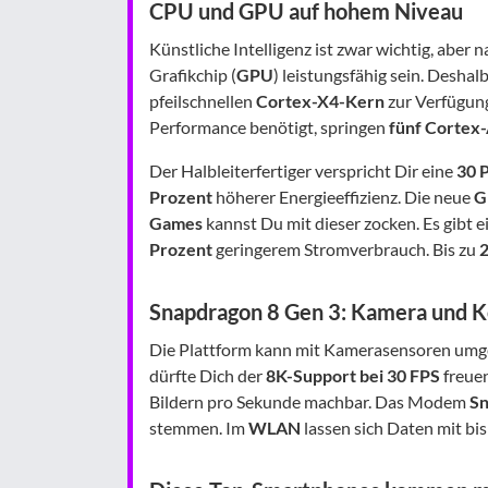
CPU und GPU auf hohem Niveau
Künstliche Intelligenz ist zwar wichtig, aber 
Grafikchip (
GPU
) leistungsfähig sein. Desha
pfeilschnellen
Cortex-X4-Kern
zur Verfügung
Performance benötigt, springen
fünf Cortex
Der Halbleiterfertiger verspricht Dir eine
30 
Prozent
höherer Energieeffizienz. Die neue
G
Games
kannst Du mit dieser zocken. Es gibt 
Prozent
geringerem Stromverbrauch. Bis zu
Snapdragon 8 Gen 3: Kamera und K
Die Plattform kann mit Kamerasensoren umge
dürfte Dich der
8K-Support bei 30 FPS
freuen
Bildern pro Sekunde machbar. Das Modem
Sn
stemmen. Im
WLAN
lassen sich Daten mit bi