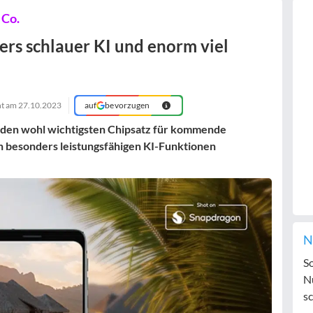
 Co.
rs schlauer KI und enorm viel
ht am
27.10.2023
auf
bevorzugen
den wohl wichtigsten Chipsatz für kommende
n besonders leistungsfähigen KI-Funktionen
N
S
N
sc