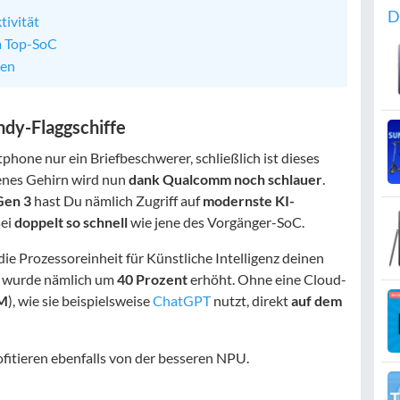
D
ivität
m Top-SoC
zen
ndy-Flaggschiffe
phone nur ein Briefbeschwerer, schließlich ist dieses
enes Gehirn wird nun
dank Qualcomm noch schlauer
.
Gen 3
hast Du nämlich Zugriff auf
modernste KI-
sei
doppelt so schnell
wie jene des Vorgänger-SoC.
die Prozessoreinheit für Künstliche Intelligenz deinen
tt wurde nämlich um
40 Prozent
erhöht. Ohne eine Cloud-
M
), wie sie beispielsweise
ChatGPT
nutzt, direkt
auf dem
fitieren ebenfalls von der besseren NPU.