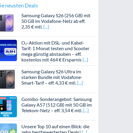
ie neusten Deals
Samsung Galaxy S26 (256 GB) mit
50 GB im Vodafone-Netz ab eff.
2,35 € mtl.
O₂-Aktion mit DSL- und Kabel-
Tarif: 1 Monat testen und Scooter
mega günstig abstauben – eff.
kostenlos mit 464 € Ersparnis
Samsung Galaxy S26 Ultra im
starken Bundle mit Vodafone-
Smart-Tarif – eff. 4,33 € mtl.
Gomibo-Sonderangebot: Samsung
Galaxy A57 (512 GB) mit 50 GB im
Telekom-Netz – eff. 3,54 € mtl.
Unsere Top 10 auf einen Blick: die
zehn bestbewertesten Deals!