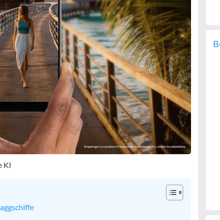
B
e KI
aggschiffe