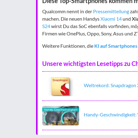
Diese Top-Smartphones kommen m
Qualcomm nennt in der
Pressemitteilung
zah
machen. Die neuen Handys
Xiaomi 14
und
Xi
S24
wirst Du das SoC ebenfalls vorfinden, mö
Firmen wie OnePlus, Oppo, Sony, Asus und Z
Weitere Funktionen, die
KI auf Smartphones
Unsere wichtigsten Lesetipps zu C
Weltrekord: Snapdragon X
Handy-Geschwindigkeit: W