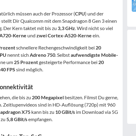
natürlich müssen auch der Prozessor (
CPU
) und der
lb stellt Dir Qualcomm mit dem Snapdragon 8 Gen 3 einen
. Der Kern taktet mit bis zu
3,3 GHz
. Wird nicht so viel
-A720-Kerne
und
zwei Cortex-A520-Kerne
ein.
Prozent
schnellere Rechengeschwindigkeit bei
20
PU
nennt sich
Adreno 750
. Selbst
aufwendigste Mobile-
eine um
25 Prozent
gesteigerte Performance bei
20
240 FPS
sind möglich.
onnektivität
hen, die bis zu
200 Megapixel
besitzen. Filmst Du gerne,
. Zeitlupenvideos sind in HD-Auflösung (720p) mit 960
apdragon X75
kann bis zu
10 GBit/s
im Download via 5G
s zu
5,8 GBit/s
empfangen.