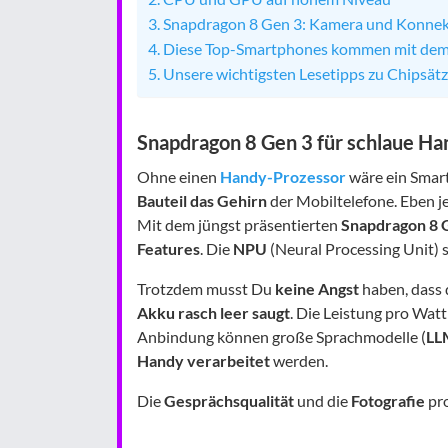
Snapdragon 8 Gen 3: Kamera und Konnekt
Diese Top-Smartphones kommen mit de
Unsere wichtigsten Lesetipps zu Chipsät
Snapdragon 8 Gen 3 für schlaue Ha
Ohne einen
Handy-Prozessor
wäre ein Smart
Bauteil das Gehirn
der Mobiltelefone. Eben j
Mit dem jüngst präsentierten
Snapdragon 8 
Features
. Die
NPU
(Neural Processing Unit) 
Trotzdem musst Du
keine Angst
haben, dass 
Akku rasch leer saugt
. Die Leistung pro Wa
Anbindung können große Sprachmodelle (
LL
Handy verarbeitet
werden.
Die
Gesprächsqualität
und die
Fotografie
pro