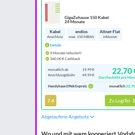
GigaZuhause 150 Kabel
24 Monate
Kabel
endlos
Allnet-Flat
Anschluss
max. 150 MBit/s
inklusive
Details
9 Monate reduziert!
360,00 € Cashback
22,70 
monatlich ab
19,99 €
Anschluss­gebühr
49,99 €
Durchschnitt pro Mon
Handyhase Effektivpreis
monatlich
22,70
7.4
Zu LogiTel
Abgelaufene Angebote
Wo und mit wem kooperiert Vodafo