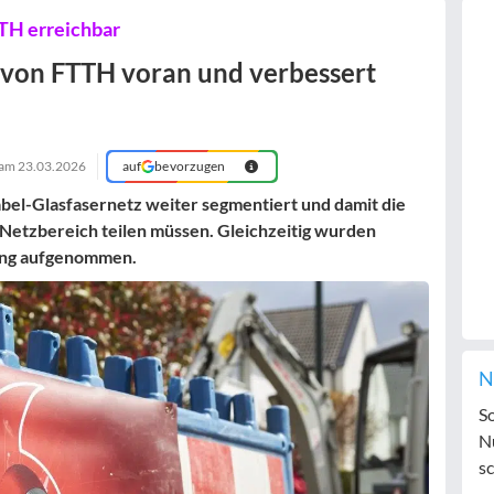
TH erreichbar
 von FTTH voran und verbessert
 am
23.03.2026
auf
bevorzugen
bel-Glasfasernetz weiter segmentiert und damit die
n Netzbereich teilen müssen. Gleichzeitig wurden
ung aufgenommen.
N
S
N
sc