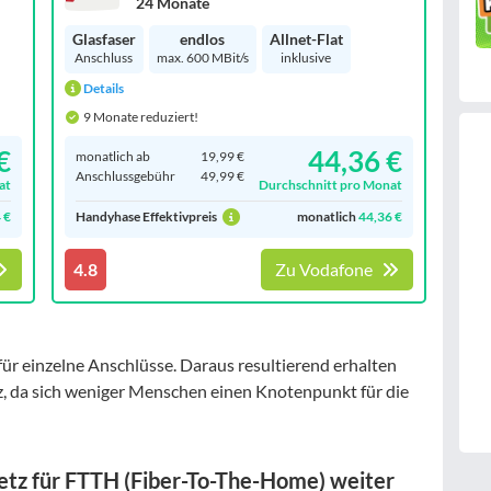
24 Monate
Glasfaser
endlos
Allnet-Flat
Anschluss
max. 600 MBit/s
inklusive
Details
9 Monate reduziert!
€
44,36 €
monatlich ab
19,99 €
Anschluss­gebühr
49,99 €
at
Durchschnitt pro Monat
 €
Handyhase Effektivpreis
monatlich
44,36 €
4.8
Zu Vodafone
ür einzelne Anschlüsse. Daraus resultierend erhalten
z, da sich weniger Menschen einen Knotenpunkt für die
etz für FTTH (Fiber-To-The-Home) weiter