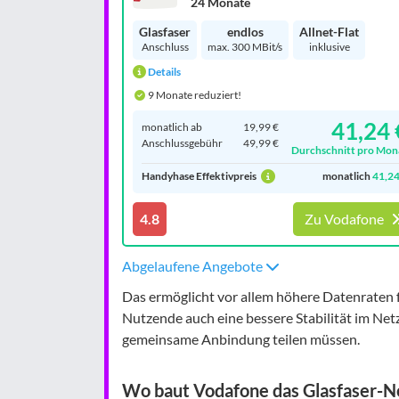
24 Monate
Glasfaser
endlos
Allnet-Flat
Anschluss
max. 300 MBit/s
inklusive
Details
9 Monate reduziert!
41,24 
monatlich ab
19,99 €
Anschluss­gebühr
49,99 €
Durchschnitt pro Mon
Handyhase Effektivpreis
monatlich
41,24
4.8
Zu Vodafone
Abgelaufene Angebote
Das ermöglicht vor allem höhere Datenraten f
Nutzende auch eine bessere Stabilität im Net
gemeinsame Anbindung teilen müssen.
Wo baut Vodafone das Glasfaser-N