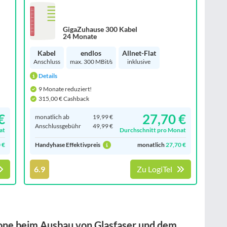
GigaZuhause 300 Kabel
24 Monate
Kabel
endlos
Allnet-Flat
Anschluss
max. 300 MBit/s
inklusive
Details
9 Monate reduziert!
315,00 € Cashback
€
27,70 €
monatlich ab
19,99 €
Anschluss­gebühr
49,99 €
at
Durchschnitt pro Monat
 €
Handyhase Effektivpreis
monatlich
27,70 €
6.9
Zu LogiTel
ne beim Ausbau von Glasfaser und dem