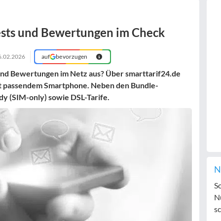
ests und Bewertungen im Check
6.02.2026
auf
bevorzugen
 und Bewertungen im Netz aus? Über smarttarif24.de
mt passendem Smartphone. Neben den Bundle-
dy (SIM-only) sowie DSL-Tarife.
N
S
N
sc