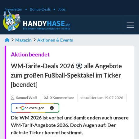
Newsletter
Bonus-Deals
Jobs
Magazin
Aktionen & Events
Aktion beendet
WM-Tarife-Deals 2026
alle Angebote
zum großen Fußball-Spektakel im Ticker
[beendet]
Samuel Wolf
0 Kommentare
aktualisiert am
19.07.2026
auf
bevorzugen
Die WM 2026 ist vorbei und damit enden auch unsere
WM-Tarif-Angebote 2026. Doch Augen auf: Der
nächste Ticker kommt bestimmt.