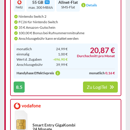
55 GB
Allnet-Flat
5G
Details
Netz
SMS-Flat
max. 300 MBit/s
Nintendo Switch 2
FC26 für Nintendo Switch
35 € Amazon-Gutschein
100,00 € Bonus bei Rufnummernmitnahme
Anschlussgebühr kann erstattet werden
20,87 €
monatlich
24,99 €
einmalig
1,00 €
Durchschnitt pro Monat
Wert d. Zugaben
-496,90 €
Anschluss­gebühr
39,99 €
Handyhase Effektivpreis
monatlich
0,16 €
8.5
Zu LogiTel
Smart Entry GigaKombi
24 Monate