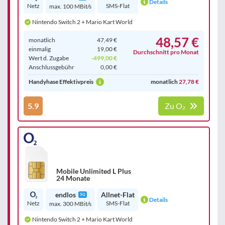
Details
Netz
SMS-Flat
max. 100 MBit/s
Nintendo Switch 2 + Mario Kart World
48,57 €
monatlich
47,49 €
einmalig
19,00 €
Durchschnitt pro Monat
Wert d. Zugabe
-499,00 €
Anschluss­gebühr
0,00 €
Handyhase Effektivpreis
monatlich
27,78 €
5.9
Zu O₂
Mobile Unlimited L Plus
24 Monate
endlos
Allnet-Flat
5G
Details
Netz
SMS-Flat
max. 300 MBit/s
Nintendo Switch 2 + Mario Kart World