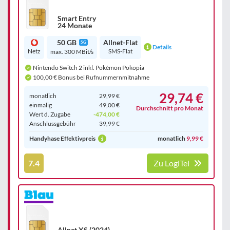
Smart Entry
24 Monate
50 GB
Allnet-Flat
5G
Details
Netz
SMS-Flat
max. 300 MBit/s
Nintendo Switch 2 inkl. Pokémon Pokopia
100,00 € Bonus bei Rufnummernmitnahme
29,74 €
monatlich
29,99 €
einmalig
49,00 €
Durchschnitt pro Monat
Wert d. Zugabe
-474,00 €
Anschluss­gebühr
39,99 €
Handyhase Effektivpreis
monatlich
9,99 €
7.4
Zu LogiTel
Allnet XS (2024)