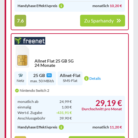
Handyhase Effektivpreis
monatlich
10,20 €
7.6
Zu Sparhandy
Allnet Flat 25 GB 5G
24 Monate
25 GB
Allnet-Flat
5G
Details
Netz
SMS-Flat
max. 50 MBit/s
Nintendo Switch 2
29,19 €
monatlich ab
24,99 €
einmalig
1,00 €
Durchschnitt pro Monat
Wert d. Zugabe
-431,91 €
Anschluss­gebühr
39,90 €
Handyhase Effektivpreis
monatlich
11,20 €