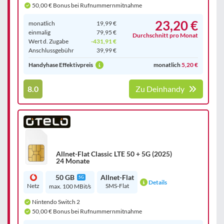
50,00 € Bonus bei Rufnummernmitnahme
23,20 €
monatlich
19,99 €
einmalig
79,95 €
Durchschnitt pro Monat
Wert d. Zugabe
-431,91 €
Anschluss­gebühr
39,99 €
Handyhase Effektivpreis
monatlich
5,20 €
8.0
Zu Deinhandy
Allnet-Flat Classic LTE 50 + 5G (2025)
24 Monate
50 GB
Allnet-Flat
5G
Details
Netz
SMS-Flat
max. 100 MBit/s
Nintendo Switch 2
50,00 € Bonus bei Rufnummernmitnahme