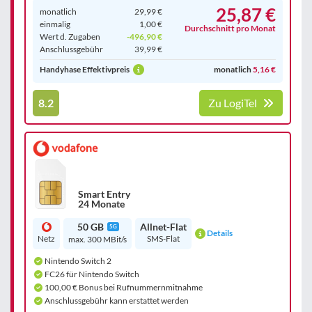
25,87 €
monatlich
29,99 €
einmalig
1,00 €
Durchschnitt pro Monat
Wert d. Zugaben
-496,90 €
Anschluss­gebühr
39,99 €
Handyhase Effektivpreis
monatlich
5,16 €
8.2
Zu LogiTel
Smart Entry
24 Monate
50 GB
Allnet-Flat
5G
Details
Netz
SMS-Flat
max. 300 MBit/s
Nintendo Switch 2
FC26 für Nintendo Switch
100,00 € Bonus bei Rufnummernmitnahme
Anschlussgebühr kann erstattet werden