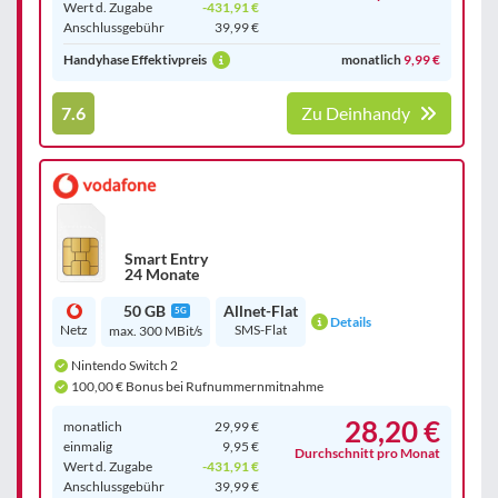
Wert d. Zugabe
-431,91 €
Anschluss­gebühr
39,99 €
Handyhase Effektivpreis
monatlich
9,99 €
7.6
Zu Deinhandy
Smart Entry
24 Monate
50 GB
Allnet-Flat
5G
Details
Netz
SMS-Flat
max. 300 MBit/s
Nintendo Switch 2
100,00 € Bonus bei Rufnummernmitnahme
28,20 €
monatlich
29,99 €
einmalig
9,95 €
Durchschnitt pro Monat
Wert d. Zugabe
-431,91 €
Anschluss­gebühr
39,99 €