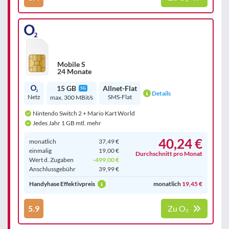
Mobile S
24 Monate
15 GB
Allnet-Flat
5G
Details
Netz
SMS-Flat
max. 300 MBit/s
Nintendo Switch 2 + Mario Kart World
Jedes Jahr 1 GB mtl. mehr
40,24 €
monatlich
37,49 €
einmalig
19,00 €
Durchschnitt pro Monat
Wert d. Zugaben
-499,00 €
Anschluss­gebühr
39,99 €
Handyhase Effektivpreis
monatlich
19,45 €
5.9
Zu O₂