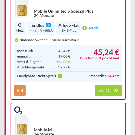
Mobile Unlimited S Special Plus
24 Monate
endlos
Allnet-Flat
5G
Details
Netz
SMS-Flat
max. 15 MBit/s
Nintendo Switch 2 + Mario Kart World
45,24 €
monatlich
42,49 €
einmalig
19,00 €
Durchschnitt pro Monat
Wert d. Zugabe
-499,00 €
Anschluss­gebühr
39,99 €
Handyhase Effektivpreis
monatlich
24,45 €
6.4
Zu O₂
Mobile M
24 Monate