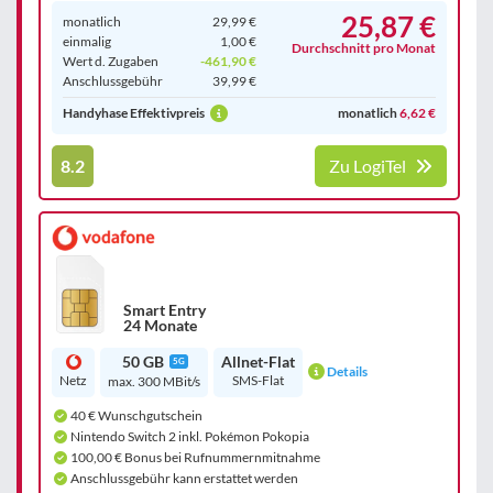
25,87 €
monatlich
29,99 €
einmalig
1,00 €
Durchschnitt pro Monat
Wert d. Zugaben
-461,90 €
Anschluss­gebühr
39,99 €
Handyhase Effektivpreis
monatlich
6,62 €
8.2
Zu LogiTel
Smart Entry
24 Monate
50 GB
Allnet-Flat
5G
Details
Netz
SMS-Flat
max. 300 MBit/s
40 € Wunschgutschein
Nintendo Switch 2 inkl. Pokémon Pokopia
100,00 € Bonus bei Rufnummernmitnahme
Anschlussgebühr kann erstattet werden