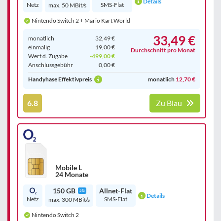
Details
Netz
SMS-Flat
max. 50 MBit/s
Nintendo Switch 2 + Mario Kart World
33,49 €
monatlich
32,49 €
einmalig
19,00 €
Durchschnitt pro Monat
Wert d. Zugabe
-499,00 €
Anschluss­gebühr
0,00 €
Handyhase Effektivpreis
monatlich
12,70 €
6.8
Zu Blau
Mobile L
24 Monate
150 GB
Allnet-Flat
5G
Details
Netz
SMS-Flat
max. 300 MBit/s
Nintendo Switch 2