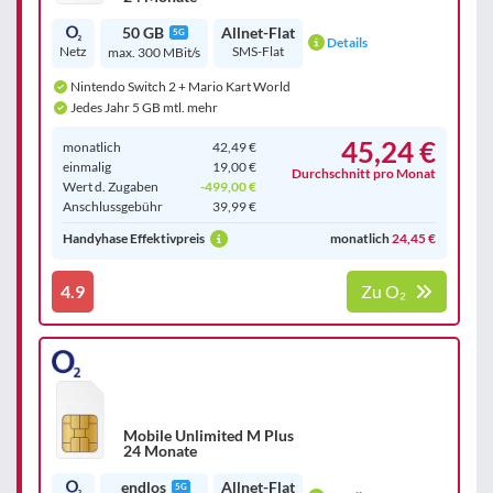
50 GB
Allnet-Flat
5G
Details
Netz
SMS-Flat
max. 300 MBit/s
Nintendo Switch 2 + Mario Kart World
Jedes Jahr 5 GB mtl. mehr
45,24 €
monatlich
42,49 €
einmalig
19,00 €
Durchschnitt pro Monat
Wert d. Zugaben
-499,00 €
Anschluss­gebühr
39,99 €
Handyhase Effektivpreis
monatlich
24,45 €
4.9
Zu O₂
Mobile Unlimited M Plus
24 Monate
endlos
Allnet-Flat
5G