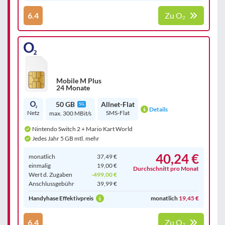
6.4
Zu O₂
Mobile M Plus
24 Monate
50 GB
Allnet-Flat
5G
Details
Netz
SMS-Flat
max. 300 MBit/s
Nintendo Switch 2 + Mario Kart World
Jedes Jahr 5 GB mtl. mehr
40,24 €
monatlich
37,49 €
einmalig
19,00 €
Durchschnitt pro Monat
Wert d. Zugaben
-499,00 €
Anschluss­gebühr
39,99 €
Handyhase Effektivpreis
monatlich
19,45 €
6.4
Zu O₂