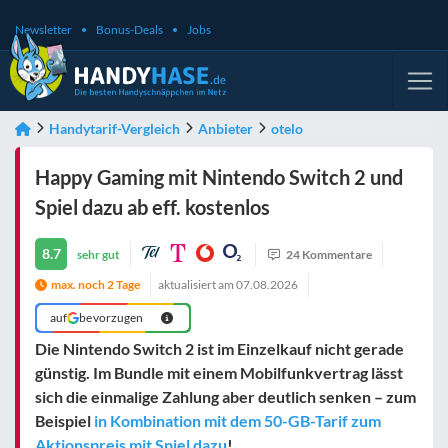
Newsletter
Bonus-Deals
Jobs
Handytarif-Vergleich
Anbieter
otelo
Happy Gaming mit Nintendo Switch 2 und
Spiel dazu ab eff. kostenlos
8.7
sehr gut
24 Kommentare
max. noch 2 Tage
aktualisiert am
07.08.2026
auf
bevorzugen
Die Nintendo Switch 2 ist im Einzelkauf nicht gerade
günstig. Im Bundle mit einem Mobilfunkvertrag lässt
sich die einmalige Zahlung aber deutlich senken – zum
Beispiel
in Kombination mit dem 50-GB-Tarif zum
Aktionspreis mit Spiel dazu
!