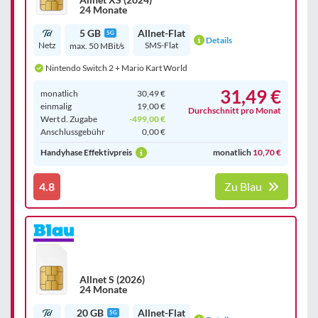
24 Monate
5 GB
Allnet-Flat
5G
Details
Netz
SMS-Flat
max. 50 MBit/s
Nintendo Switch 2 + Mario Kart World
31,49 €
monatlich
30,49 €
einmalig
19,00 €
Durchschnitt pro Monat
Wert d. Zugabe
-499,00 €
Anschluss­gebühr
0,00 €
Handyhase Effektivpreis
monatlich
10,70 €
4.8
Zu Blau
Allnet S (2026)
24 Monate
20 GB
Allnet-Flat
5G