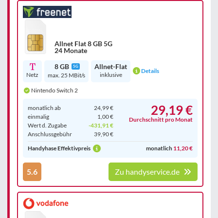
Allnet Flat 8 GB 5G
24 Monate
8 GB
Allnet-Flat
5G
Details
Netz
inklusive
max. 25 MBit/s
Nintendo Switch 2
29,19 €
monatlich ab
24,99 €
einmalig
1,00 €
Durchschnitt pro Monat
Wert d. Zugabe
-431,91 €
Anschluss­gebühr
39,90 €
Handyhase Effektivpreis
monatlich
11,20 €
5.6
Zu handyservice.de