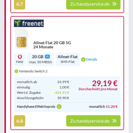
6.7
Zu handyservice.de
Allnet Flat 20 GB 5G
24 Monate
20 GB
Allnet-Flat
5G
Details
Netz
SMS-Flat
max. 50 MBit/s
Nintendo Switch 2
29,19 €
monatlich ab
24,99 €
einmalig
1,00 €
Durchschnitt pro Monat
Wert d. Zugabe
-431,91 €
Anschluss­gebühr
39,90 €
Handyhase Effektivpreis
monatlich
11,20 €
6.8
Zu handyservice.de