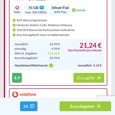
55 GB
Allnet-Flat
5G
Details
Netz
SMS-Flat
max. 300 MBit/s
40 € Wunschgutschein
Nintendo Switch 2 inkl. Pokémon Pokopia
100,00 € Bonus bei Rufnummernmitnahme
Anschlussgebühr kann erstattet werden
21,24 €
monatlich
24,99 €
einmalig
4,99 €
Durchschnitt pro Monat
Wert d. Zugaben
-514,00 €
Anschluss­gebühr
39,99 €
Handyhase Effektivpreis
monatlich
-0,18 €
8.9
Zu LogiTel
24
Zum Angebot
Smart Entry GigaKombi
24 Monate