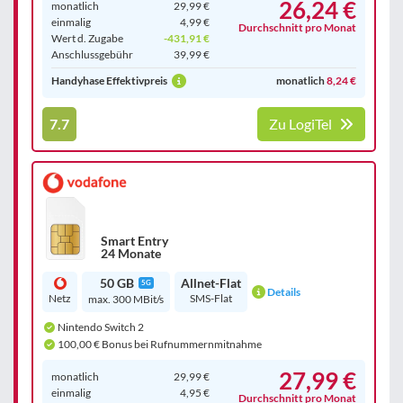
26,24 €
monatlich
29,99 €
einmalig
4,99 €
Durchschnitt pro Monat
Wert d. Zugabe
-431,91 €
Anschluss­gebühr
39,99 €
Handyhase Effektivpreis
monatlich
8,24 €
7.7
Zu LogiTel
Smart Entry
24 Monate
50 GB
Allnet-Flat
5G
Details
Netz
SMS-Flat
max. 300 MBit/s
Nintendo Switch 2
100,00 € Bonus bei Rufnummernmitnahme
27,99 €
monatlich
29,99 €
einmalig
4,95 €
Durchschnitt pro Monat