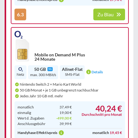
6.3
Zu Blau
Mobile on Demand M Plus
24 Monate
50 GB
Allnet-Flat
5G
Details
Netz
SMS-Flat
max. 300 MBit/s
Nintendo Switch 2 + Mario Kart World
50 GB/Monat + je 1 GB unbegrenzt nachbuchbar
Jedes Jahr 10 GB mtl. mehr
40,24 €
monatlich
37,49 €
einmalig
19,00 €
Durchschnitt pro Monat
Wert d. Zugaben
-499,00 €
Anschluss­gebühr
39,99 €
Handyhase Effektivpreis
monatlich
19,45 €