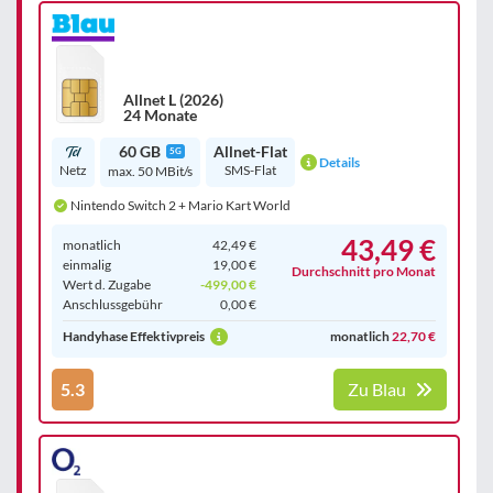
Allnet L (2026)
24 Monate
60 GB
Allnet-Flat
5G
Details
Netz
SMS-Flat
max. 50 MBit/s
Nintendo Switch 2 + Mario Kart World
43,49 €
monatlich
42,49 €
einmalig
19,00 €
Durchschnitt pro Monat
Wert d. Zugabe
-499,00 €
Anschluss­gebühr
0,00 €
Handyhase Effektivpreis
monatlich
22,70 €
5.3
Zu Blau