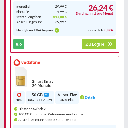
26,24 €
monatlich
29,99 €
einmalig
4,99 €
Durchschnitt pro Monat
Wert d. Zugaben
-514,00 €
Anschluss­gebühr
39,99 €
Handyhase Effektivpreis
monatlich
4,82 €
8.6
Zu LogiTel
Smart Entry
24 Monate
50 GB
Allnet-Flat
5G
Details
Netz
SMS-Flat
max. 300 MBit/s
Nintendo Switch 2
100,00 € Bonus bei Rufnummernmitnahme
Anschlussgebühr kann erstattet werden