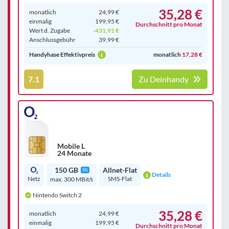
35,28 €
monatlich
24,99 €
einmalig
199,95 €
Durchschnitt pro Monat
Wert d. Zugabe
-431,91 €
Anschluss­gebühr
39,99 €
Handyhase Effektivpreis
monatlich
17,28 €
7.1
Zu Deinhandy
Mobile L
24 Monate
150 GB
Allnet-Flat
5G
Details
Netz
SMS-Flat
max. 300 MBit/s
Nintendo Switch 2
35,28 €
monatlich
24,99 €
einmalig
199,95 €
Durchschnitt pro Monat