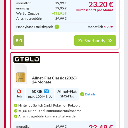
23,20 €
monatlich
19,99 €
einmalig
79,95 €
Durchschnitt pro Monat
Wert d. Zugabe
-431,91 €
Anschluss­gebühr
39,99 €
Handyhase Effektivpreis
monatlich
5,20 €
8.0
Zu Sparhandy
Allnet-Flat Classic (2026)
24 Monate
50 GB
Allnet-Flat
5G
Details
Netz
SMS-Flat
max. 100 MBit/s
Nintendo Switch 2 inkl. Pokémon Pokopia
50,00 € Bonus bei Rufnummernmitnahme
Anschlussgebühr kann erstattet werden
23,49 €
monatlich
19,99 €