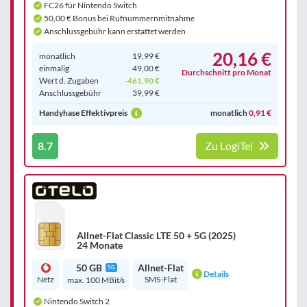
FC26 für Nintendo Switch
50,00 € Bonus bei Rufnummernmitnahme
Anschlussgebühr kann erstattet werden
20,16 €
monatlich
19,99 €
einmalig
49,00 €
Durchschnitt pro Monat
Wert d. Zugaben
-461,90 €
Anschluss­gebühr
39,99 €
Handyhase Effektivpreis
monatlich
0,91 €
8.7
Zu LogiTel
Allnet-Flat Classic LTE 50 + 5G (2025)
24 Monate
50 GB
Allnet-Flat
5G
Details
Netz
SMS-Flat
max. 100 MBit/s
Nintendo Switch 2