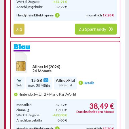
Wert d. Zugabe
-431,91 €
Anschluss­gebühr
39,99 €
Handyhase Effektivpreis
monatlich
17,28 €
7.1
Zu Sparhandy
Allnet M (2026)
24 Monate
15 GB
Allnet-Flat
5G
Details
Netz
SMS-Flat
max. 50 MBit/s
Nintendo Switch 2 + Mario Kart World
38,49 €
monatlich
37,49 €
einmalig
19,00 €
Durchschnitt pro Monat
Wert d. Zugabe
-499,00 €
Anschluss­gebühr
0,00 €
Handyhase Effektivpreis
monatlich
17,70 €