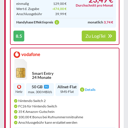
einmalig
129,00 €
Durchschnitt pro Monat
Wert d. Zugabe
-474,00 €
Anschluss­gebühr
39,99 €
Handyhase Effektivpreis
monatlich
3,74 €
8.5
Zu LogiTel
Smart Entry
24 Monate
50 GB
Allnet-Flat
5G
Details
Netz
SMS-Flat
max. 300 MBit/s
Nintendo Switch 2
FC26 für Nintendo Switch
35 € Amazon-Gutschein
100,00 € Bonus bei Rufnummernmitnahme
Anschlussgebühr kann erstattet werden