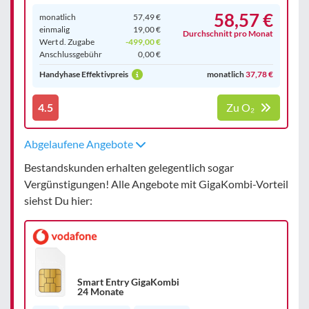
58,57 €
monatlich
57,49 €
einmalig
19,00 €
Durchschnitt pro Monat
Wert d. Zugabe
-499,00 €
Anschluss­gebühr
0,00 €
Handyhase Effektivpreis
monatlich
37,78 €
4.5
Zu O₂
Abgelaufene Angebote
Bestandskunden erhalten gelegentlich sogar
Vergünstigungen! Alle Angebote mit GigaKombi-Vorteil
siehst Du hier:
Smart Entry GigaKombi
24 Monate