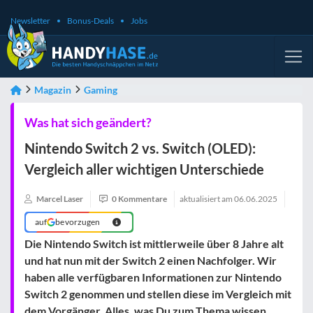
Newsletter
Bonus-Deals
Jobs
Magazin
Gaming
Was hat sich geändert?
Nintendo Switch 2 vs. Switch (OLED):
Vergleich aller wichtigen Unterschiede
Marcel Laser
0 Kommentare
aktualisiert am
06.06.2025
auf
bevorzugen
Die Nintendo Switch ist mittlerweile über 8 Jahre alt
und hat nun mit der Switch 2 einen Nachfolger. Wir
haben alle verfügbaren Informationen zur Nintendo
Switch 2 genommen und stellen diese im Vergleich mit
dem Vorgänger. Alles, was Du zum Thema wissen