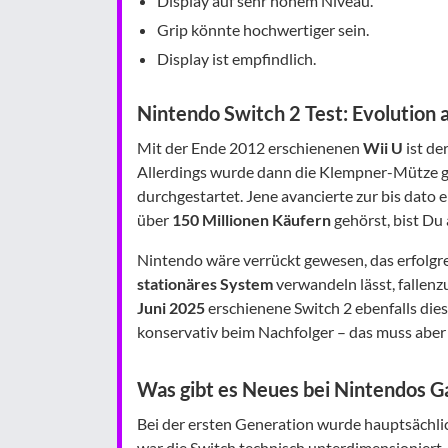
Display auf sehr hohem Niveau.
Grip könnte hochwertiger sein.
Display ist empfindlich.
Nintendo Switch 2 Test: Evolution 
Mit der Ende 2012 erschienenen
Wii U
ist de
Allerdings wurde dann die Klempner-Mütze g
durchgestartet. Jene avancierte zur bis dat
über
150 Millionen Käufern
gehörst, bist Du 
Nintendo wäre verrückt gewesen, das erfolgr
stationäres System
verwandeln lässt, fallenz
Juni 2025
erschienene Switch 2 ebenfalls die
konservativ beim Nachfolger – das muss aber 
Was gibt es Neues bei Nintendos G
Bei der ersten Generation wurde hauptsächli
war die Switch technisch unterdimensioniert.