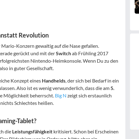
anstatt Revolution
r Mario-Konzern gewaltig auf die Nase gefallen.
erade gerückt und mit der
Switch
ab Frühling 2017
o erfolgreichsten Nintendo-Heimkonsole. Wenn Du zu den
also in guter Gesellschaft.
eiche Konzept eines
Handhelds
, der sich bei Bedarf in ein
ulassen. Also ist es wenig verwunderlich, dass die am
5.
se Möglichkeit beherrscht.
Big N
zeigt sich erstaunlich
nichts Schlechtes heißen.
aming-Tablet?
ch die
Leistungsfähigkeit
kritisiert. Schon bei Erscheinen
 Der Bildschirm war in Ordnung, hätte aber ein