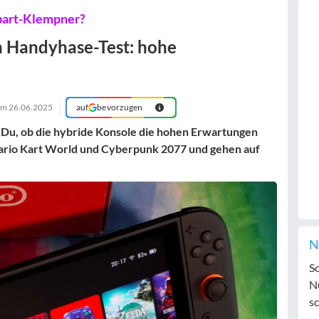
bart-Klempner?
n Handyhase-Test: hohe
 am
26.06.2025
auf
bevorzugen
 Du, ob die hybride Konsole die hohen Erwartungen
Mario Kart World und Cyberpunk 2077 und gehen auf
N
S
N
sc