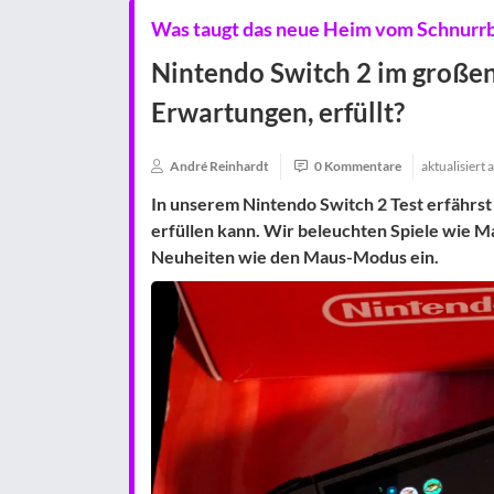
Was taugt das neue Heim vom Schnurr
Nintendo Switch 2 im große
Erwartungen, erfüllt?
André Reinhardt
0 Kommentare
aktualisiert
In unserem Nintendo Switch 2 Test erfährst
erfüllen kann. Wir beleuchten Spiele wie 
Neuheiten wie den Maus-Modus ein.