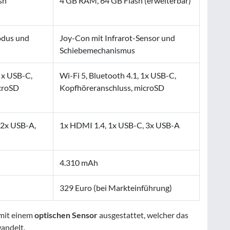
sh
4 GB RAM, 64 GB Flash (erweiterbar)
odus und
Joy-Con mit Infrarot-Sensor und
Schiebemechanismus
2 x USB-C,
Wi-Fi 5, Bluetooth 4.1, 1x USB-C,
croSD
Kopfhöreranschluss, microSD
 2x USB-A,
1x HDMI 1.4, 1x USB-C, 3x USB-A
4.310 mAh
329 Euro (bei Markteinführung)
 mit einem
optischen Sensor
ausgestattet, welcher das
andelt.