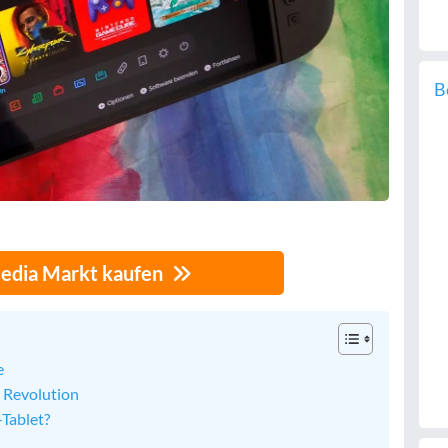
B
Media Markt kaufen
e
t Revolution
Tablet?