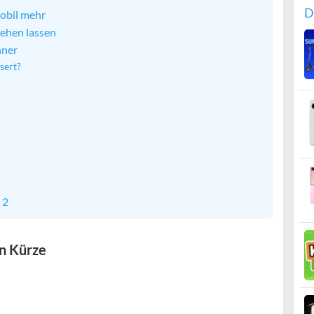
D
mobil mehr
sehen lassen
hner
sert?
 2
in Kürze