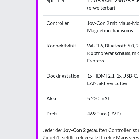
Speicher
12 GB RAM, 256 GB Fla
(erweiterbar)
Controller
Joy-Con 2 mit Maus-M
Magnetmechanismus
Konnektivität
Wi-Fi 6, Bluetooth 5.0, 
Kopfhöreranschluss, mi
Express
Dockingstation
1x HDMI 2.1, 1x USB-C,
LAN, aktiver Lüfter
Akku
5.220 mAh
Preis
469 Euro (UVP)
Jeder der
Joy-Con 2
getauften Controller ist
Zubehör seitlich eingesetzt in eine
Maus
verw