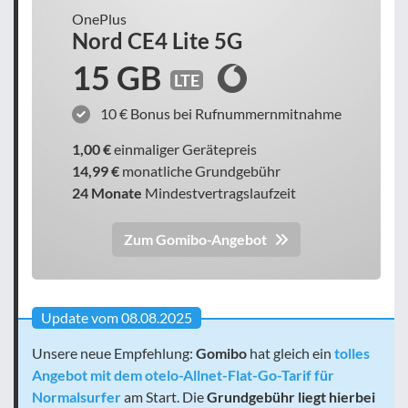
OnePlus
Nord CE4 Lite 5G
15 GB
LTE
10 € Bonus bei Rufnummernmitnahme
1,00 €
einmaliger Gerätepreis
14,99 €
monatliche Grundgebühr
24 Monate
Mindestvertragslaufzeit
Zum Gomibo-Angebot
Update vom 08.08.2025
Unsere neue Empfehlung:
Gomibo
hat gleich ein
tolles
Angebot mit dem otelo-Allnet-Flat-Go-Tarif für
Normalsurfer
am Start. Die
Grundgebühr liegt hierbei