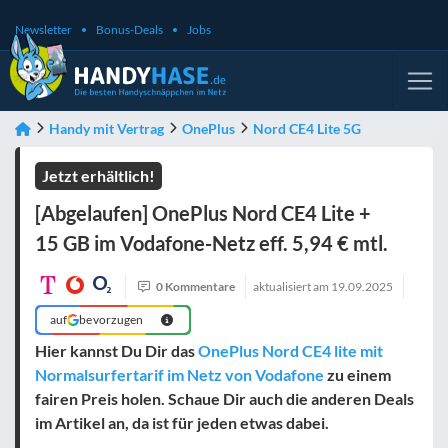
Newsletter
Bonus-Deals
Jobs
Handy mit Vertrag
OnePlus
Nord CE4 Lite 5G
Jetzt erhältlich!
[Abgelaufen] OnePlus Nord CE4 Lite +
15 GB im Vodafone-Netz eff. 5,94 € mtl.
0 Kommentare
aktualisiert am
19.09.2025
auf
bevorzugen
Hier kannst Du Dir das
OnePlus Nord CE4 lite mit
Normalsurfertarif im Netz von Vodafone
zu einem
fairen Preis holen. Schaue Dir auch die anderen Deals
im Artikel an, da ist für jeden etwas dabei.