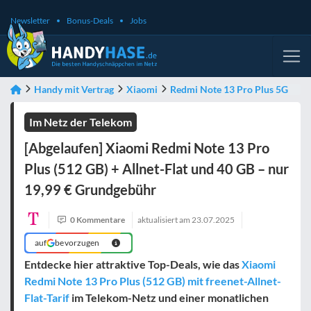
Newsletter
Bonus-Deals
Jobs
Handy mit Vertrag
Xiaomi
Redmi Note 13 Pro Plus 5G
Im Netz der Telekom
[Abgelaufen] Xiaomi Redmi Note 13 Pro
Plus (512 GB) + Allnet-Flat und 40 GB – nur
19,99 € Grundgebühr
0 Kommentare
aktualisiert am
23.07.2025
auf
bevorzugen
Entdecke hier attraktive Top-Deals, wie das
Xiaomi
Redmi Note 13 Pro Plus (512 GB) mit freenet-Allnet-
Flat-Tarif
im Telekom-Netz und einer monatlichen