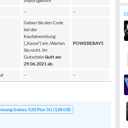
Importgebühr
–
–
D
Geben Sie den Code
bei der
Kaufabwicklung
(„Kasse“) ein. Warten
POWEREBAY5
Sie nicht. Ihr
Gutschein
läuft am
29.06.2021 ab.
nd
–
–
msung Galaxy S20 Plus 5G (128 GB)