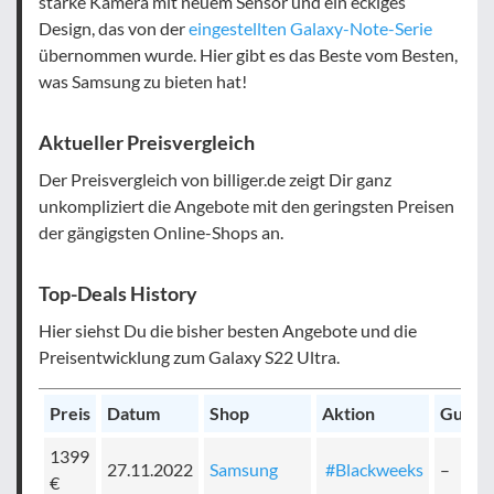
starke Kamera mit neuem Sensor und ein eckiges
Design, das von der
eingestellten Galaxy-Note-Serie
übernommen wurde. Hier gibt es das Beste vom Besten,
was Samsung zu bieten hat!
Aktueller Preisvergleich
Der Preisvergleich von billiger.de zeigt Dir ganz
unkompliziert die Angebote mit den geringsten Preisen
der gängigsten Online-Shops an.
Top-Deals History
Hier siehst Du die bisher besten Angebote und die
Preisentwicklung zum Galaxy S22 Ultra.
Preis
Datum
Shop
Aktion
Gutsc
1399
27.11.2022
Samsung
#Blackweeks
–
€