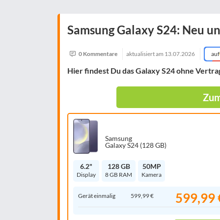
Samsung Galaxy S24: Neu u
0 Kommentare
aktualisiert am
13.07.2026
auf
Hier findest Du das
Galaxy S24 ohne Vertra
Zum
Samsung
Galaxy S24 (128 GB)
6.2"
128 GB
50MP
Display
8 GB RAM
Kamera
599,99 
Gerät einmalig
599,99 €