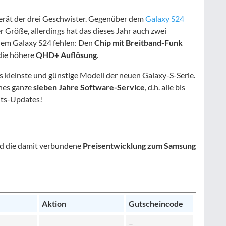
Gerät der drei Geschwister. Gegenüber dem
Galaxy S24
r Größe, allerdings hat das dieses Jahr auch zwei
dem Galaxy S24 fehlen: Den
Chip mit Breitband-Funk
die höhere
QHD+ Auflösung
.
s kleinste und günstige Modell der neuen Galaxy-S-Serie.
nes ganze
sieben Jahre Software-Service
, d.h. alle bis
its-Updates!
nd die damit verbundene
Preisentwicklung zum Samsung
Aktion
Gutscheincode
–