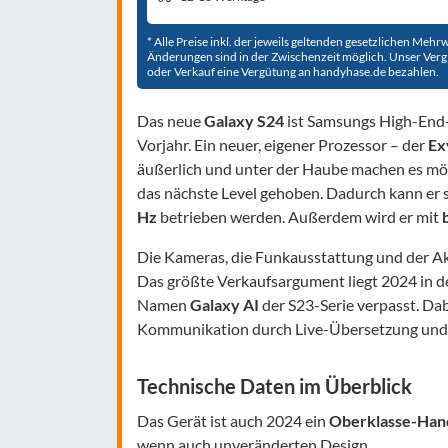
* Alle Preise inkl. der jeweils geltenden gesetzlichen Meh
Änderungen sind in der Zwischenzeit möglich. Unser Verglei
oder Verkauf eine Vergütung an handyhase.de bezahlen.
Das neue
Galaxy S24
ist Samsungs High-End-A
Vorjahr. Ein neuer, eigener Prozessor – der
Ex
äußerlich und unter der Haube machen es mög
das nächste Level gehoben. Dadurch kann er 
Hz
betrieben werden. Außerdem wird er mit
Die Kameras, die Funkausstattung und der Ak
Das größte Verkaufsargument liegt 2024 in d
Namen
Galaxy AI
der S23-Serie verpasst. Da
Kommunikation durch Live-Übersetzung und N
Technische Daten im Überblick
Das Gerät ist auch 2024 ein
Oberklasse-Hand
wenn auch unveränderten Design.