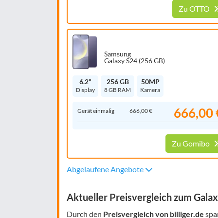
Zu OTTO
Samsung
Galaxy S24 (256 GB)
6.2"
256 GB
50MP
Display
8 GB RAM
Kamera
666,00 
Gerät einmalig
666,00 €
Zu Gomibo
Abgelaufene Angebote
Aktueller Preisvergleich zum Gala
Durch den
Preisvergleich von billiger.de
spar