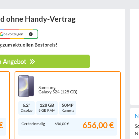
nd ohne Handy-Vertrag
bevorzugen
g
zum aktuellen Bestpreis!
 Angebot
Samsung
Galaxy S24 (128 GB)
6.2"
128 GB
50MP
Display
8 GB RAM
Kamera
N
€
656,00 €
Gerät einmalig
656,00 €
S
N