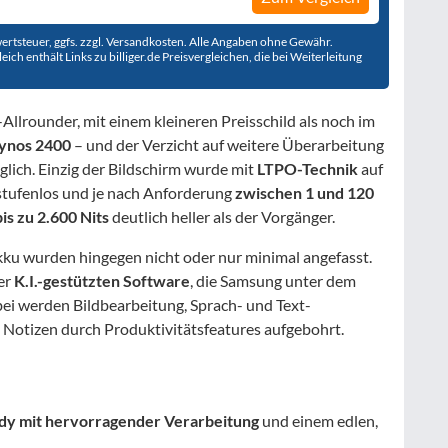
rwertsteuer, ggfs. zzgl. Versandkosten. Alle Angaben ohne Gewähr.
ch enthält Links zu billiger.de Preisvergleichen, die bei Weiterleitung
llrounder, mit einem kleineren Preisschild als noch im
ynos 2400
– und der Verzicht auf weitere Überarbeitung
lich. Einzig der Bildschirm wurde mit
LTPO-Technik
auf
stufenlos und je nach Anforderung
zwischen 1 und 120
bis zu 2.600 Nits
deutlich heller als der Vorgänger.
ku wurden hingegen nicht oder nur minimal angefasst.
er
K.I.-gestützten Software
, die Samsung unter dem
bei werden Bildbearbeitung, Sprach- und Text-
otizen durch Produktivitätsfeatures aufgebohrt.
y mit hervorragender Verarbeitung
und einem edlen,