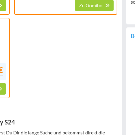
sc
Zu Gomibo
B
€
xy S24
st Du Dir die lange Suche und bekommst direkt die