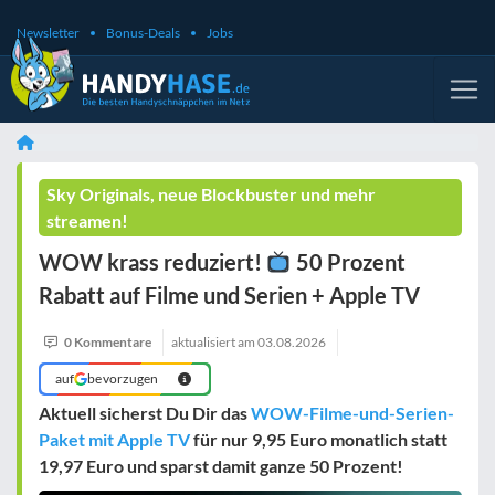
Newsletter
Bonus-Deals
Jobs
Sky Originals, neue Blockbuster und mehr
streamen!
WOW krass reduziert!
50 Prozent
Rabatt auf Filme und Serien + Apple TV
0 Kommentare
aktualisiert am
03.08.2026
auf
bevorzugen
Aktuell sicherst Du Dir das
WOW-Filme-und-Serien-
Paket mit Apple TV
für nur 9,95 Euro monatlich statt
19,97 Euro und sparst damit ganze 50 Prozent!