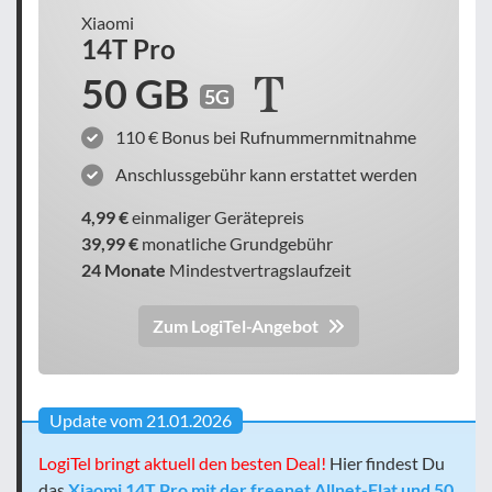
Xiaomi
14T Pro
50 GB
5G
110 € Bonus bei Rufnummernmitnahme
Anschlussgebühr kann erstattet werden
4,99 €
einmaliger Gerätepreis
39,99 €
monatliche Grundgebühr
24 Monate
Mindestvertragslaufzeit
Zum LogiTel-Angebot
Update vom 21.01.2026
LogiTel bringt aktuell den besten Deal!
Hier findest Du
das
Xiaomi 14T Pro mit der freenet Allnet-Flat und 50