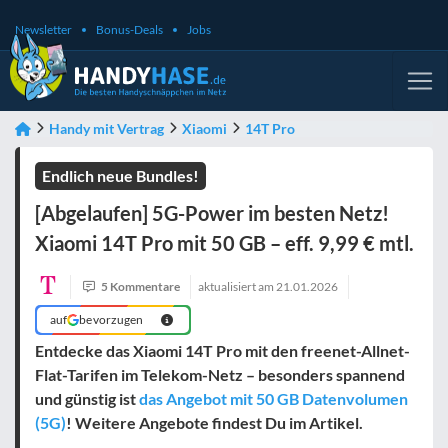
Newsletter
Bonus-Deals
Jobs
Handy mit Vertrag
Xiaomi
14T Pro
Endlich neue Bundles!
[Abgelaufen] 5G-Power im besten Netz!
Xiaomi 14T Pro mit 50 GB – eff. 9,99 € mtl.
5 Kommentare
aktualisiert am
21.01.2026
auf
bevorzugen
Entdecke das Xiaomi 14T Pro mit den freenet-Allnet-
Flat-Tarifen im Telekom-Netz – besonders spannend
und günstig ist
das Angebot mit 50 GB Datenvolumen
(5G)
! Weitere Angebote findest Du im Artikel.