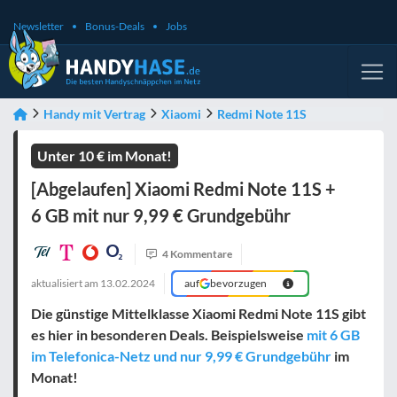
Newsletter
Bonus-Deals
Jobs
Handy mit Vertrag
Xiaomi
Redmi Note 11S
Unter 10 € im Monat!
[Abgelaufen] Xiaomi Redmi Note 11S +
6 GB mit nur 9,99 € Grundgebühr
4 Kommentare
aktualisiert am
13.02.2024
auf
bevorzugen
Die günstige Mittelklasse Xiaomi Redmi Note 11S gibt
es hier in besonderen Deals. Beispielsweise
mit 6 GB
im Telefonica-Netz und nur 9,99 € Grundgebühr
im
Monat!