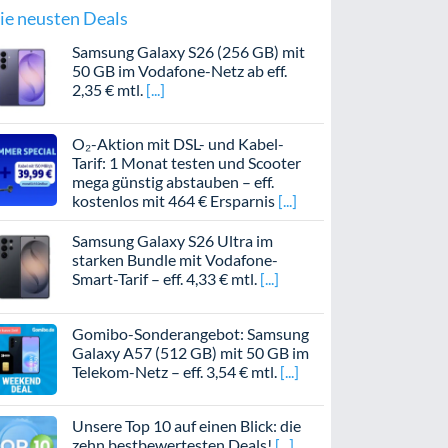
ie neusten Deals
Samsung Galaxy S26 (256 GB) mit
50 GB im Vodafone-Netz ab eff.
2,35 € mtl.
O₂-Aktion mit DSL- und Kabel-
Tarif: 1 Monat testen und Scooter
mega günstig abstauben – eff.
kostenlos mit 464 € Ersparnis
Samsung Galaxy S26 Ultra im
starken Bundle mit Vodafone-
Smart-Tarif – eff. 4,33 € mtl.
Gomibo-Sonderangebot: Samsung
Galaxy A57 (512 GB) mit 50 GB im
Telekom-Netz – eff. 3,54 € mtl.
Unsere Top 10 auf einen Blick: die
zehn bestbewertesten Deals!