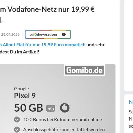
 im Vodafone-Netz nur 19,99 €
.
m
28.04.2026
auf
bevorzugen
o Allnet Flat für nur 19,99 Euro monatlich
und sehr
dest Du im Artikel!
Google
Pixel 9
N
50 GB
5G
S
N
10 € Bonus bei Rufnummernmitnahme
sc
Anschlussgebühr kann erstattet werden