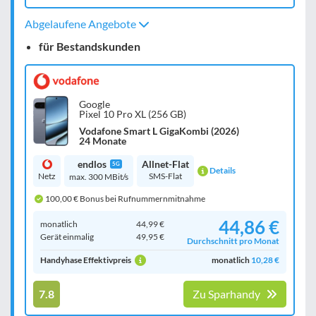
Abgelaufene Angebote
für Bestandskunden
Google
Pixel 10 Pro XL (256 GB)
Vodafone Smart L GigaKombi (2026)
24 Monate
endlos
Allnet-Flat
5G
Details
Netz
SMS-Flat
max. 300 MBit/s
100,00 € Bonus bei Rufnummernmitnahme
44,86 €
monatlich
44,99 €
Gerät einmalig
49,95 €
Durchschnitt pro Monat
Handyhase Effektivpreis
monatlich
10,28 €
7.8
Zu Sparhandy