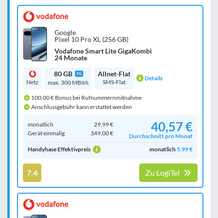
Google
Pixel 10 Pro XL (256 GB)
Vodafone Smart Lite GigaKombi
24 Monate
80 GB
Allnet-Flat
5G
Details
Netz
SMS-Flat
max. 300 MBit/s
100,00 € Bonus bei Rufnummernmitnahme
Anschlussgebühr kann erstattet werden
40,57 €
monatlich
29,99 €
Gerät einmalig
349,00 €
Durchschnitt pro Monat
Handyhase Effektivpreis
monatlich
5,99 €
7.4
Zu LogiTel