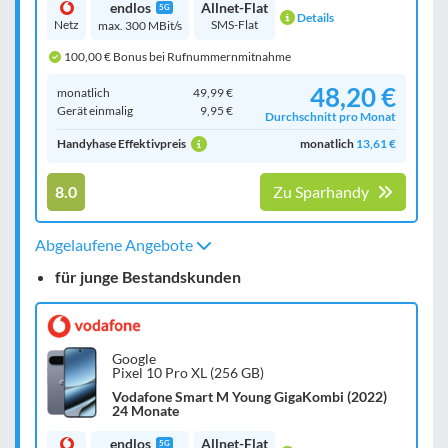
endlos
Allnet-Flat
5G
Details
Netz
SMS-Flat
max. 300 MBit/s
100,00 € Bonus bei Rufnummernmitnahme
48,20 €
monatlich
49,99 €
Gerät einmalig
9,95 €
Durchschnitt pro Monat
Handyhase Effektivpreis
monatlich
13,61 €
8.0
Zu Sparhandy
Abgelaufene Angebote
für junge Bestandskunden
Google
Pixel 10 Pro XL (256 GB)
Vodafone Smart M Young GigaKombi (2022)
24 Monate
endlos
Allnet-Flat
5G