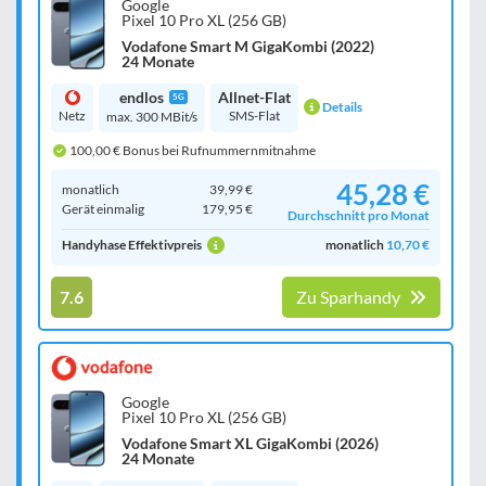
Google
Pixel 10 Pro XL (256 GB)
Vodafone Smart M GigaKombi (2022)
24 Monate
endlos
Allnet-Flat
5G
Details
Netz
SMS-Flat
max. 300 MBit/s
100,00 € Bonus bei Rufnummernmitnahme
45,28 €
monatlich
39,99 €
Gerät einmalig
179,95 €
Durchschnitt pro Monat
Handyhase Effektivpreis
monatlich
10,70 €
7.6
Zu Sparhandy
Google
Pixel 10 Pro XL (256 GB)
Vodafone Smart XL GigaKombi (2026)
24 Monate