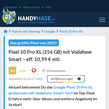
Newsletter
Bonus-Deals
Jobs
Handy mit Vertrag
Google
Pixel 10 Pro XL
Das größte Pixel von 2025!
Pixel 10 Pro XL (256 GB) mit Vodafone
Smart – eff. 10,99 € mtl.
6.6
solide
0 Kommentare
aktualisiert am
06.07.2026
auf
bevorzugen
Aktuell bekommst Du das
Google Pixel 10 Pro XL
gemeinsam mit Vodafone-Smart-Tarif
im Top-Deal.
Erfahre mehr über dieses und weitere Angebote im
Artikel!