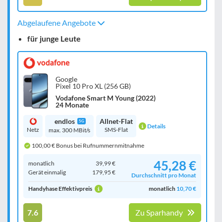
Abgelaufene Angebote
für junge Leute
Google
Pixel 10 Pro XL (256 GB)
Vodafone Smart M Young (2022)
24 Monate
endlos
Allnet-Flat
5G
Details
Netz
SMS-Flat
max. 300 MBit/s
100,00 € Bonus bei Rufnummernmitnahme
45,28 €
monatlich
39,99 €
Gerät einmalig
179,95 €
Durchschnitt pro Monat
Handyhase Effektivpreis
monatlich
10,70 €
7.6
Zu Sparhandy