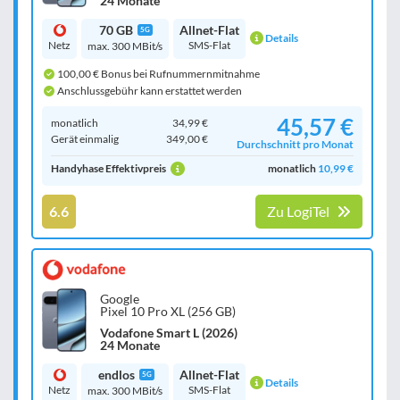
24 Monate
70 GB
Allnet-Flat
5G
Details
Netz
SMS-Flat
max. 300 MBit/s
100,00 € Bonus bei Rufnummernmitnahme
Anschlussgebühr kann erstattet werden
45,57 €
monatlich
34,99 €
Gerät einmalig
349,00 €
Durchschnitt pro Monat
Handyhase Effektivpreis
monatlich
10,99 €
6.6
Zu LogiTel
Google
Pixel 10 Pro XL (256 GB)
Vodafone Smart L (2026)
24 Monate
endlos
Allnet-Flat
5G
Details
Netz
SMS-Flat
max. 300 MBit/s