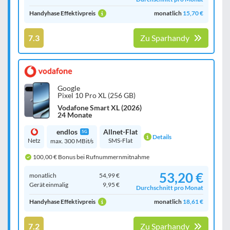
Handyhase Effektivpreis
monatlich
15,70 €
7.3
Zu Sparhandy
Google
Pixel 10 Pro XL (256 GB)
Vodafone Smart XL (2026)
24 Monate
endlos
Allnet-Flat
5G
Details
Netz
SMS-Flat
max. 300 MBit/s
100,00 € Bonus bei Rufnummernmitnahme
53,20 €
monatlich
54,99 €
Gerät einmalig
9,95 €
Durchschnitt pro Monat
Handyhase Effektivpreis
monatlich
18,61 €
7.2
Zu Sparhandy