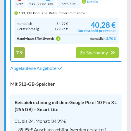
Details
Netz
SMS-Flat
max. 300 MBit/s
100,00 € Bonus bei Rufnummernmitnahme
40,28 €
monatlich
34,99 €
Gerät einmalig
179,95 €
Durchschnitt pro Monat
Handyhase Effektivpreis
monatlich
5,70 €
7.9
Zu Sparhandy
Abgelaufene Angebote
Mit 512-GB-Speicher
Beispielrechnung mit dem Google Pixel 10 Pro XL
(256 GB) + Smart Lite
01. bis 24. Monat: 34,99 €
+ 39,99 € Anschlussgebühr (werden erstattet)