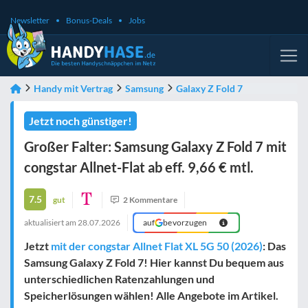
Newsletter
Bonus-Deals
Jobs
Handy mit Vertrag
Samsung
Galaxy Z Fold 7
Jetzt noch günstiger!
Großer Falter: Samsung Galaxy Z Fold 7 mit
congstar Allnet-Flat ab eff. 9,66 € mtl.
7.5
gut
2 Kommentare
aktualisiert am
28.07.2026
auf
bevorzugen
Jetzt
mit der congstar Allnet Flat XL 5G 50 (2026)
: Das
Samsung Galaxy Z Fold 7! Hier kannst Du bequem aus
unterschiedlichen Ratenzahlungen und
Speicherlösungen wählen! Alle Angebote im Artikel.