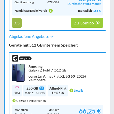
Gerät einmalig
679,00 €
Durchschnitt pro Monat
Handyhase Effektivpreis
monatlich
9,66 €
7.5
Zu Gomibo
Abgelaufene Angebote
Geräte mit 512 GB internem Speicher:
Samsung
Galaxy Z Fold 7 (512 GB)
congstar Allnet Flat XL 5G 50 (2026)
24 Monate
250 GB
Allnet-Flat
5G
Details
Netz
SMS-Flat
max. 50 MBit/s
Upgrade-Versprechen
66,25 €
monatlich
34,00 €