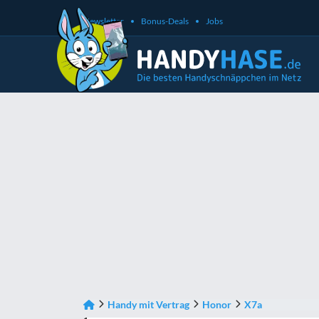
Newsletter
Bonus-Deals
Jobs
Handy mit Vertrag
Honor
X7a