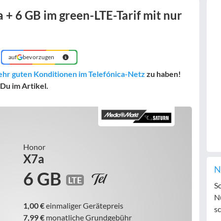
 + 6 GB im green-LTE-Tarif mit nur
auf
bevorzugen
ehr guten Konditionen im Telefónica-Netz
zu haben!
Du im Artikel.
Honor
X7a
N
6 GB
LTE
S
N
1,00 €
einmaliger Gerätepreis
sc
7,99 €
monatliche Grundgebühr