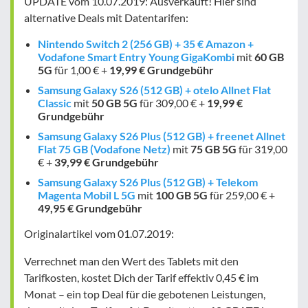
UPDATE vom 10.07.2019:
Ausverkauft! Hier sind
alternative Deals mit Datentarifen:
Nintendo Switch 2 (256 GB) + 35 € Amazon +
Vodafone Smart Entry Young GigaKombi
mit
60 GB
5G
für 1,00 € +
19,99 € Grundgebühr
Samsung Galaxy S26 (512 GB) + otelo Allnet Flat
Classic
mit
50 GB
5G
für 309,00 € +
19,99 €
Grundgebühr
Samsung Galaxy S26 Plus (512 GB) + freenet Allnet
Flat 75 GB (Vodafone Netz)
mit
75 GB
5G
für 319,00
€ +
39,99 € Grundgebühr
Samsung Galaxy S26 Plus (512 GB) + Telekom
Magenta Mobil L 5G
mit
100 GB
5G
für 259,00 € +
49,95 € Grundgebühr
Originalartikel vom 01.07.2019:
Verrechnet man den Wert des Tablets mit den
Tarifkosten, kostet Dich der Tarif
effektiv 0,45 € im
Monat
– ein top Deal für die gebotenen Leistungen,