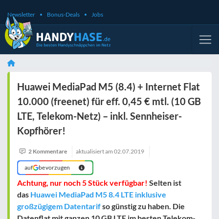
Newsletter
Bonus-Deals
Jobs
Huawei MediaPad M5 (8.4) + Internet Flat
10.000 (freenet) für eff. 0,45 € mtl. (10 GB
LTE, Telekom-Netz) – inkl. Sennheiser-
Kopfhörer!
2 Kommentare
aktualisiert am
02.07.2019
auf
bevorzugen
Achtung, nur noch 5 Stück verfügbar!
Selten ist
das
Huawei MediaPad M5 8.4 LTE inklusive
großzügigem Datentarif
so günstig zu haben. Die
Datenflat mit ganzen 10 GB LTE im besten Telekom-