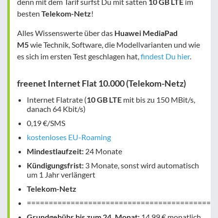
denn mit dem Tarif surfst Du mit satten
10 GB LTE
im
besten
Telekom-Netz
!
Alles Wissenswerte über das
Huawei MediaPad
M5
wie Technik, Software, die Modellvarianten und wie
es sich im ersten Test geschlagen hat,
findest Du hier
.
freenet Internet Flat 10.000 (Telekom-Netz)
Internet Flatrate (
10 GB LTE
mit bis zu 150 MBit/s,
danach 64 Kbit/s)
0,19 €/SMS
kostenloses EU-Roaming
Mindestlaufzeit:
24 Monate
Kündigungsfrist:
3 Monate, sonst wird automatisch
um 1 Jahr verlängert
Telekom-Netz
===========================================
Grundgebühr bis zum 24. Monat:
14,99 € monatlich