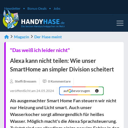
Newsletter
Bonus-Deals
Jobs
Magazin
Der Hase meint
"Das weiß ich leider nicht"
Alexa kann nicht teilen: Wie unser
SmartHome an simpler Division scheitert
Steffi Bressem
0 Kommentare
veröffentlicht am
24.05.2024
auf
bevorzugen
Als ausgemachter Smart Home Fan steuern wir nicht
nur Heizung und Licht smart. Auch unser
Wasserkocher sorgt allmorgendlich für heißes
Wasser. Möglich macht's die Alexa Sprachsteuerung.
Zuletzt sind uns allerdings einige nervige Fehler in den