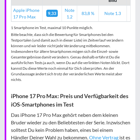
Apple iPhone
Note
9,33
83,8 %
Note 1.3
89
17 Pro Max
1.2
1 Smartphone im Test, maximal 10 Punkte möglich.
Bitte beachte, dass sich die Bewertung für Smartphones bei den
Testportalen (und damit auch in dieser Liste) im Zeitverlauf verändern
können und wir leider nicht jede Veränderung mitbekommen.
Insbesondere für ältere Smartphones mögen sich die Einzel- sowie
Gesamtergebnisse damit verändern. Genau deshalb erfährst Du die
ausführlichen Tests ja auch, wenn Du auf die verlinkten Noten klickt. Dort
kannst Du diese Werte noch einmal für Dich überprüfen. An der
Grundaussage ändert sich trotz der veränderlichen Werte meist aber
nichts.
iPhone 17 Pro Max: Preis und Verfügbarkeit des
iOS-Smartphones im Test
Das iPhone 17 Pro Max gehört neben dem kleinen
Bruder wieder zu den Beliebtesten der Serie. Inzwischen
solltest Du kein Problem haben, eines bei einem
Händler Deiner Wahl zu bekommen.
Ohne Vertrag
ist es