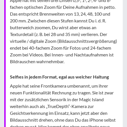
Apple hat mit seinen drei Linsen 0,5-, 1-, 2-, 4- und 8-
fachen optischen Zoom für Deine Aufnahmen in petto.
Das entspricht Brennweiten von 13, 24, 48, 100 und
200 mm. Zwischen diesen Stufen kannst Du i. d. R.
butterweich zoomen, Du wirst aber etwas an
Texturdetail (z. B. bei 28 und 35 mm) verlieren. Der
virtuelle / digitale Zoom (Bildausschnittsvergrößerung)
endet bei 40-fachem Zoom für Fotos und 24-fachem
Zoom bei Videos. Bei Innen- und Nachtaufnahmen ist
Bildrauschen wahrnehmbar.
Selfies in jedem Format, egal aus welcher Haltung
Apple hat seine Frontkamera umbenannt, um ihrer
neuen Funktionalität Rechnung zu tragen. Sie ist zwar
mit der zusätzlichen Sensorik in der Magic Island
weiterhin auch als „TrueDepth“-Kamera zur
Gesichtserkennung im Einsatz, kann jetzt aber den
Bildausschnitt drehen, ohne dass Du das iPhone selbst
drehen musst. Hier kommt der oben erwähnte neue