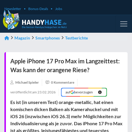
Newsletter
Bonus-Deals
Jobs
Magazin
Smartphones
Testberichte
Apple iPhone 17 Pro Max im Langzeittest:
Was kann der orangene Riese?
Michael Spieler
0 Kommentare
veröffentlicht am
23.02.2026
auf
bevorzugen
Es ist (in unserem Test) orange-metallic, hat einen
komischen dicken Balken als Kamerahuckel und mit
iOS 26 (inzwischen iOS 26.3) mehr Möglichkeiten zur
Individualisierung als je zuvor. Das iPhone 17 Pro Max
ist als größtes, leistungsfähigstes und teuerstes