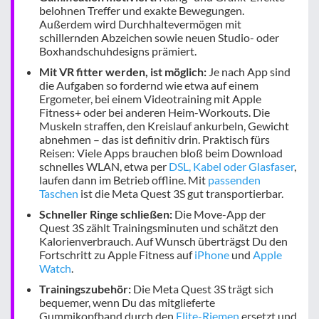
belohnen Treffer und exakte Bewegungen.
Außerdem wird Durchhaltevermögen mit
schillernden Abzeichen sowie neuen Studio- oder
Boxhandschuhdesigns prämiert.
Mit VR fitter werden, ist möglich:
Je nach App sind
die Aufgaben so fordernd wie etwa auf einem
Ergometer, bei einem Videotraining mit Apple
Fitness+ oder bei anderen Heim-Workouts. Die
Muskeln straffen, den Kreislauf ankurbeln, Gewicht
abnehmen – das ist definitiv drin. Praktisch fürs
Reisen: Viele Apps brauchen bloß beim Download
schnelles WLAN, etwa per
DSL, Kabel oder Glasfaser
,
laufen dann im Betrieb offline. Mit
passenden
Taschen
ist die Meta Quest 3S gut transportierbar.
Schneller Ringe schließen:
Die Move-App der
Quest 3S zählt Trainingsminuten und schätzt den
Kalorienverbrauch. Auf Wunsch überträgst Du den
Fortschritt zu Apple Fitness auf
iPhone
und
Apple
Watch
.
Trainingszubehör:
Die Meta Quest 3S trägt sich
bequemer, wenn Du das mitglieferte
Gummikopfband durch den
Elite-Riemen
ersetzt und