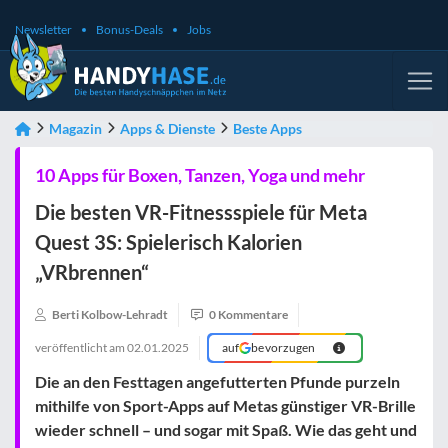
Newsletter
Bonus-Deals
Jobs
Magazin
Apps & Dienste
Beste Apps
10 Apps für Boxen, Tanzen, Yoga und mehr
Die besten VR-Fitnessspiele für Meta
Quest 3S: Spielerisch Kalorien
„VRbrennen“
Berti Kolbow-Lehradt
0 Kommentare
veröffentlicht am
02.01.2025
auf
bevorzugen
Die an den Festtagen angefutterten Pfunde purzeln
mithilfe von Sport-Apps auf Metas günstiger VR-Brille
wieder schnell – und sogar mit Spaß. Wie das geht und