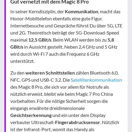
Gut vernetzt mit dem Magic 8 Pro
In seiner Kerndisziplin, der
Kommunikation
, macht das
Honor-Mobiltelefon ebenfalls eine gute Figur.
Internetbesuche und Gespräche führst Du über 5G, LTE
und 2G. Theoretisch beträgt der 5G-Download-Speed
maximal
12,5 GBit/s
. Beim WLAN werden bis zu
5,8
GBit/s
in Aussicht gestellt. Neben 2,4 GHz und 5 GHz
wird durch Wi-Fi 7 auch die Frequenz 6 GHz
unterstützt.
Zu den
weiteren Schnittstellen
zählen Bluetooth 6.0,
NFC, GPS und USB-C 3.2. Die
Satellitenkommunikation
des Magic 8 Pro, die sich vor allem für Notrufe als
nützlich erweist, bleibt wie beim Magic 7 Pro China
vorbehalten. Für die nötige Sicherheit sorgen die
eingangs erwähnte dreidimensionale
Gesichtserkennung
und ein unter dem Display
verbauter Ultraschall-
Fingerabdrucksensor
. Nützlich
ist der Infrarot-Port, womit das Handy als