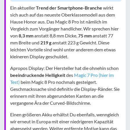
Ein aktueller
Trend der Smartphone-Branche
wirkt
sich auch auf das neueste Oberklassemodell aus dem
Hause Honor aus. Das Magic 8 Pro ist nämlich im
Vergleich zum Vorgänger handlicher. Wir sprechen hier
von
8,3 mm
anstatt 8,8 mm Dicke,
75 mm
anstatt 77
mm Breite und
219 g
anstatt 223 g Gewicht. Diese
leichten Vorteile sind wohl unter anderem dem etwas
kleineren Display geschuldet.
Apropos Display: Der Hersteller hat die ohnehin schon
beeindruckende Helligkeit
des
Magic 7 Pro (hier im
Test)
beim Magic 8 Pro nochmals gesteigert.
Geschmackssache sind definitiv die Display-Ränder. Sie
erinnern mit ihren abgerundeten Kanten an die
vergangene Ära der Curved-Bildschirme.
Einen größeren Akku erhältst Du ebenfalls, wenngleich
wir erneut in Europa mit einer niedrigeren Kapazität
abgespeist werden. Weiter entfernte Motive kann das