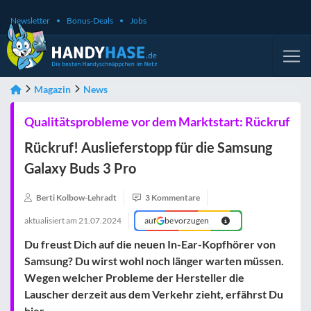
Newsletter
Bonus-Deals
Jobs
Magazin
News
Qualitätsprobleme vor dem Marktstart: Rückruf
Rückruf! Auslieferstopp für die Samsung
Galaxy Buds 3 Pro
Berti Kolbow-Lehradt
3 Kommentare
aktualisiert am
21.07.2024
auf
bevorzugen
Du freust Dich auf die neuen In-Ear-Kopfhörer von
Samsung? Du wirst wohl noch länger warten müssen.
Wegen welcher Probleme der Hersteller die
Lauscher derzeit aus dem Verkehr zieht, erfährst Du
hier.