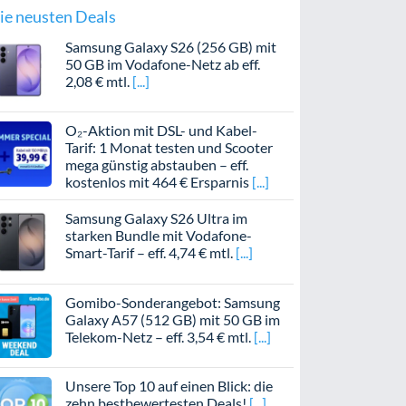
ie neusten Deals
Samsung Galaxy S26 (256 GB) mit
50 GB im Vodafone-Netz ab eff.
2,08 € mtl.
O₂-Aktion mit DSL- und Kabel-
Tarif: 1 Monat testen und Scooter
mega günstig abstauben – eff.
kostenlos mit 464 € Ersparnis
Samsung Galaxy S26 Ultra im
starken Bundle mit Vodafone-
Smart-Tarif – eff. 4,74 € mtl.
Gomibo-Sonderangebot: Samsung
Galaxy A57 (512 GB) mit 50 GB im
Telekom-Netz – eff. 3,54 € mtl.
Unsere Top 10 auf einen Blick: die
zehn bestbewertesten Deals!