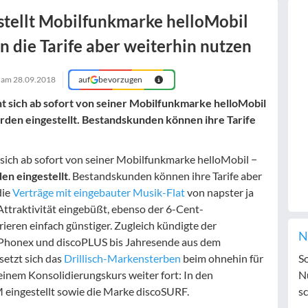
h stellt Mobilfunkmarke helloMobil
 die Tarife aber weiterhin nutzen
t am
28.09.2018
auf
bevorzugen
nt sich ab sofort von seiner Mobilfunkmarke helloMobil
rden eingestellt. Bestandskunden können ihre Tarife
t sich ab sofort von seiner Mobilfunkmarke helloMobil −
en eingestellt
. Bestandskunden können ihre Tarife aber
die
Verträge mit eingebauter Musik-Flat
von napster ja
Attraktivität eingebüßt, ebenso der 6-Cent-
erieren einfach günstiger. Zugleich kündigte der
N
 Phonex und discoPLUS bis Jahresende aus dem
etzt sich das
Drillisch-Markensterben
beim ohnehin für
S
einem Konsolidierungskurs weiter fort: In den
N
eingestellt sowie die Marke discoSURF.
sc