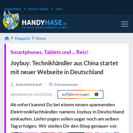
Newsletter
Bonus-Deals
Jobs
Magazin
News
Smartphones, Tablets und ... Reis!
Joybuy: Technikhändler aus China startet
mit neuer Webseite in Deutschland
André Reinhardt
0 Kommentare
aktualisiert am
16.03.2026
auf
bevorzugen
Ab sofort kannst Du bei einem neuen spannenden
Elektronikfachhändler namens Joybuy in Deutschland
einkaufen. Lieferungen sollen sogar noch am selben
Tag erfolgen. Wir stellen Dir den Shop genauer vor.