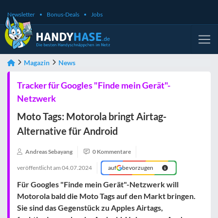
Newsletter
Bonus-Deals
Jobs
Magazin
News
Tracker für Googles "Finde mein Gerät"-
Netzwerk
Moto Tags: Motorola bringt Airtag-
Alternative für Android
Andreas Sebayang
0 Kommentare
veröffentlicht am
04.07.2024
auf
bevorzugen
Für Googles "Finde mein Gerät"-Netzwerk will
Motorola bald die Moto Tags auf den Markt bringen.
Sie sind das Gegenstück zu Apples Airtags,