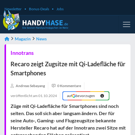
Newsletter
Bonus-Deals
Jobs
Magazin
News
Innotrans
Recaro zeigt Zugsitze mit Qi-Ladefläche für
Smartphones
Andreas Sebayang
0 Kommentare
veröffentlicht am
01.10.2024
auf
bevorzugen
Züge mit Qi-Ladefläche für Smartphones sind noch
selten. Das soll sich aber langsam ändern. Der für
seine Auto-, Gaming- und Flugzeugsitze bekannte
Hersteller Recaro hat auf der Innotrans zwei Sitze mit
entsprechenden Flächen präsentiert.