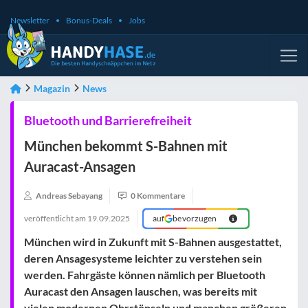
Newsletter
Bonus-Deals
Jobs
Magazin
News
Bluetooth und Barrierefreiheit
München bekommt S-Bahnen mit
Auracast-Ansagen
Andreas Sebayang
0 Kommentare
veröffentlicht am
19.09.2025
auf
bevorzugen
München wird in Zukunft mit S-Bahnen ausgestattet,
deren Ansagesysteme leichter zu verstehen sein
werden. Fahrgäste können nämlich per Bluetooth
Auracast den Ansagen lauschen, was bereits mit
vielen modernen Ohrstöpseln und manchen größeren