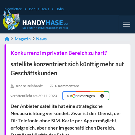
Newsletter
Bonus-Deals
Jobs
Magazin
News
Konkurrenz im privaten Bereich zu hart?
satellite konzentriert sich künftig mehr auf
Geschäftskunden
André Reinhardt
0 Kommentare
veröffentlicht am
30.11.2023
auf
bevorzugen
Der Anbieter satellite hat eine strategische
Neuausrichtung verkündet. Zwar ist der Dienst, der
Dir Telefonie ohne SIM-Karte per App ermöglicht,
erfolgreich, aber eher im geschäftlichen Bereich.
Dort liegt künftig der Fokus.