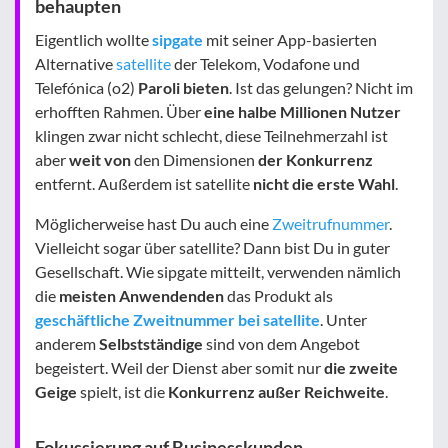
behaupten
Eigentlich wollte
sipgate
mit seiner App-basierten
Alternative
satellite
der Telekom, Vodafone und
Telefónica (o2)
Paroli bieten
. Ist das gelungen? Nicht im
erhofften Rahmen. Über
eine halbe Millionen Nutzer
klingen zwar nicht schlecht, diese Teilnehmerzahl ist
aber
weit von
den Dimensionen
der Konkurrenz
entfernt. Außerdem ist satellite
nicht die erste Wahl
.
Möglicherweise hast Du auch eine
Zweitrufnummer
.
Vielleicht sogar über satellite? Dann bist Du in guter
Gesellschaft. Wie sipgate mitteilt, verwenden nämlich
die
meisten Anwendenden
das Produkt als
geschäftliche
Zweitnummer bei satellite
. Unter
anderem
Selbstständige
sind von dem Angebot
begeistert. Weil der Dienst aber somit nur
die zweite
Geige
spielt, ist die
Konkurrenz außer Reichweite
.
Fokussierung auf Businesskunden