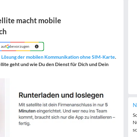
ellite macht mobile
ch
auf
bevorzugen
rne Lösung der mobilen Kommunikation ohne SIM-Karte
.
ellite geht und wie Du den Dienst für Dich und Dein
N
S
N
sc