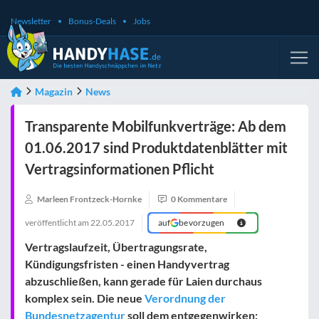
Newsletter
Bonus-Deals
Jobs
Magazin
News
Transparente Mobilfunkverträge: Ab dem
01.06.2017 sind Produktdatenblätter mit
Vertragsinformationen Pflicht
Marleen Frontzeck-Hornke
0 Kommentare
veröffentlicht am
22.05.2017
auf
bevorzugen
Vertragslaufzeit, Übertragungsrate,
Kündigungsfristen - einen Handyvertrag
abzuschließen, kann gerade für Laien durchaus
komplex sein. Die neue
Verordnung der
Bundesnetzagentur
soll dem entgegenwirken: