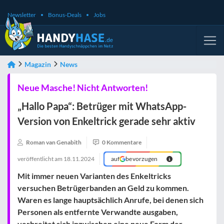
Newsletter
Bonus-Deals
Jobs
Magazin
News
Neue Masche! Nicht Antworten!
„Hallo Papa“: Betrüger mit WhatsApp-
Version von Enkeltrick gerade sehr aktiv
Roman van Genabith
0 Kommentare
veröffentlicht am
18.11.2024
auf
bevorzugen
Mit immer neuen Varianten des Enkeltricks
versuchen Betrügerbanden an Geld zu kommen.
Waren es lange hauptsächlich Anrufe, bei denen sich
Personen als entfernte Verwandte ausgaben,
verbreitet sich inzwischen eine neue Form der