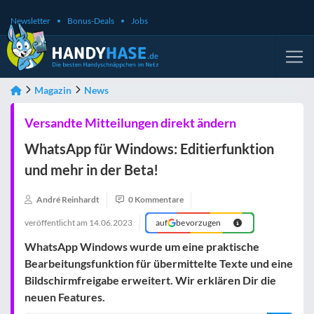
Newsletter
Bonus-Deals
Jobs
Magazin
News
Versandte Mitteilungen direkt ändern
WhatsApp für Windows: Editierfunktion
und mehr in der Beta!
André Reinhardt
0 Kommentare
veröffentlicht am
14.06.2023
auf
bevorzugen
WhatsApp Windows wurde um eine praktische
Bearbeitungsfunktion für übermittelte Texte und eine
Bildschirmfreigabe erweitert. Wir erklären Dir die
neuen Features.