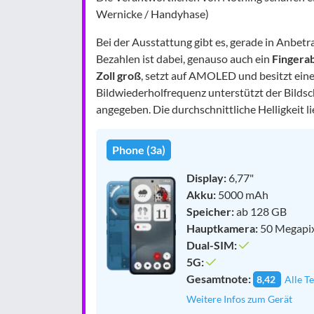
Wernicke / Handyhase)
Bei der Ausstattung gibt es, gerade in Anbetr
Bezahlen ist dabei, genauso auch ein
Fingera
Zoll groß
, setzt auf AMOLED und besitzt eine
Bildwiederholfrequenz unterstützt der Bildsc
angegeben. Die durchschnittliche Helligkeit lie
Phone (3a)
Display:
6,77"
Akku:
5000 mAh
Speicher:
ab 128 GB
Hauptkamera:
50 Megapi
Dual-SIM:
5G:
Gesamtnote:
8,42
Alle Te
Weitere Infos zum Gerät