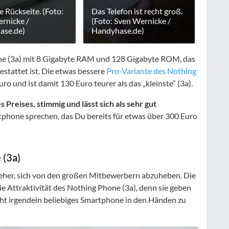
e Rückseite. (Foto:
Das Telefon ist recht groß.
rnicke /
(Foto: Sven Wernicke /
ase.de)
Handyhase.de)
one (3a) mit 8 Gigabyte RAM und 128 Gigabyte ROM, das
estattet ist. Die etwas bessere
Pro-Variante des Nothing
o und ist damit 130 Euro teurer als das „kleinste“ (3a).
 Preises, stimmig und lässt sich als sehr gut
rtphone sprechen, das Du bereits für etwas über 300 Euro
 (3a)
jeher, sich von den großen Mitbewerbern abzuheben. Die
e Attraktivität des Nothing Phone (3a), denn sie geben
icht irgendein beliebiges Smartphone in den Händen zu