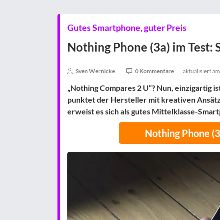
Gutes Smartphone, guter Preis
Nothing Phone (3a) im Test: 
Sven Wernicke
0 Kommentare
aktualisiert a
„Nothing Compares 2 U“? Nun, einzigartig is
punktet der Hersteller mit kreativen Ansät
erweist es sich als gutes Mittelklasse-Smar
Nothing Phone (3