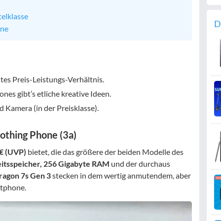
telklasse
D
one
tes Preis-Leistungs-Verhältnis.
s gibt’s etliche kreative Ideen.
Kamera (in der Preisklasse).
othing Phone (3a)
€ (UVP)
bietet, die das größere der beiden Modelle des
eitsspeicher, 256 Gigabyte RAM
und der durchaus
agon 7s Gen 3
stecken in dem wertig anmutendem, aber
rtphone.