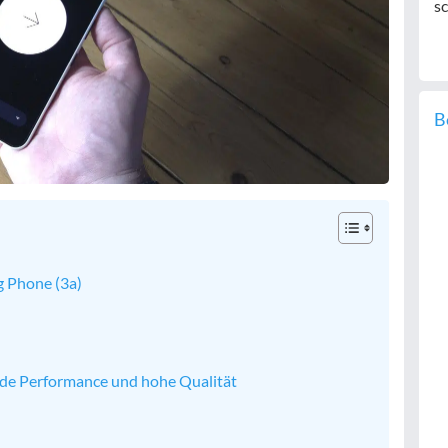
sc
B
g Phone (3a)
nde Performance und hohe Qualität