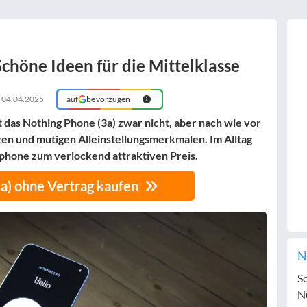
Schöne Ideen für die Mittelklasse
m
04.04.2025
auf
bevorzugen
t das Nothing Phone (3a) zwar nicht, aber nach wie vor
zen und mutigen Alleinstellungsmerkmalen. Im Alltag
tphone zum verlockend attraktiven Preis.
a) ohne Vertrag kaufen
N
S
N