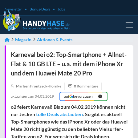
Newsletter
Bonus-Deals
Jobs
Magazin
Aktionen & Events
Karneval bei o2: Top-Smartphone + Allnet-
Flat & 10 GB LTE – u.a. mit dem iPhone Xr
und dem Huawei Mate 20 Pro
Marleen Frontzeck-Hornke
0 Kommentare
aktualisiert am
04.03.2019
auf
bevorzugen
o2 feiert Karneval! Bis zum 04.02.2019 können nicht
nur Jecken
tolle Deals abstauben
. So gibt es aktuell
Top-Smartphones wie das iPhone Xr oder das Huawei
Mate 20 richtig günstig zu den beliebten Vielsurfer-
Tarifen von o2. Für wen sich die Deals lohnen,