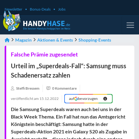
Newsletter
Bonus-Deals
Jobs
Magazin
Aktionen & Events
Shopping-Events
Falsche Prämie zugesendet
Urteil im „Superdeals-Fall“: Samsung muss
Schadenersatz zahlen
Steffi Bressem
0 Kommentare
veröffentlicht am
15.12.2022
auf
bevorzugen
Die Samsung Superdeals waren auch bei uns in der
Black Week Thema. Ein Fall hat nun das Amtsgericht
Königstein beschäftigt: Samsung hatte in der
Superdeals-Aktion 2021 ein Galaxy S20 als Zugabe in
Aussicht gestellt – dieses jedoch durch eine andere