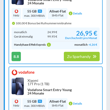
24 Monate
55 GB
Allnet-Flat
5G
Details
Netz
SMS-Flat
max. 300 MBit/s
100,00 € Bonus bei Rufnummernmitnahme
26,95 €
monatlich
24,99 €
Gerät einmalig
99,95 €
Durchschnitt pro Monat
Handyhase Effektivpreis
monatlich
-4,26 €
8.8
Zu Sparhandy
Xiaomi
17T Pro (1 TB)
Vodafone Smart Entry Young
24 Monate
55 GB
Allnet-Flat
5G
Details
Netz
SMS-Flat
max. 300 MBit/s