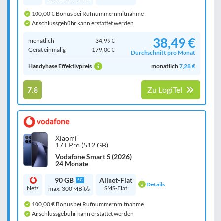
100,00 € Bonus bei Rufnummernmitnahme
Anschlussgebühr kann erstattet werden
38,49 €
monatlich
34,99 €
Gerät einmalig
179,00 €
Durchschnitt pro Monat
Handyhase Effektivpreis
monatlich
7,28 €
7.8
Zu LogiTel
Xiaomi
17T Pro (512 GB)
Vodafone Smart S (2026)
24 Monate
90 GB
Allnet-Flat
5G
Details
Netz
SMS-Flat
max. 300 MBit/s
100,00 € Bonus bei Rufnummernmitnahme
Anschlussgebühr kann erstattet werden