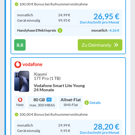
100,00 € Bonus bei Rufnummernmitnahme
26,95 €
monatlich
24,99 €
Gerät einmalig
99,95 €
Durchschnitt pro Monat
Handyhase Effektivpreis
monatlich
-4,26 €
8.8
Zu Deinhandy
Xiaomi
17T Pro (1 TB)
Vodafone Smart Lite Young
24 Monate
80 GB
Allnet-Flat
5G
Details
Netz
SMS-Flat
max. 300 MBit/s
100,00 € Bonus bei Rufnummernmitnahme
28,20 €
monatlich
29,99 €
Gerät einmalig
9,95 €
Durchschnitt pro Monat