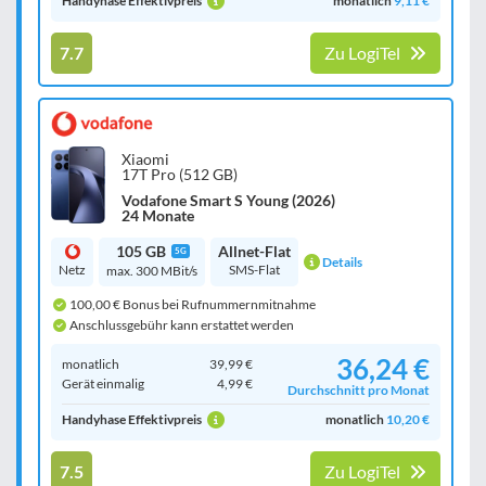
Handyhase Effektivpreis
monatlich
9,11 €
7.7
Zu LogiTel
Xiaomi
17T Pro (512 GB)
Vodafone Smart S Young (2026)
24 Monate
105 GB
Allnet-Flat
5G
Details
Netz
SMS-Flat
max. 300 MBit/s
100,00 € Bonus bei Rufnummernmitnahme
Anschlussgebühr kann erstattet werden
36,24 €
monatlich
39,99 €
Gerät einmalig
4,99 €
Durchschnitt pro Monat
Handyhase Effektivpreis
monatlich
10,20 €
7.5
Zu LogiTel