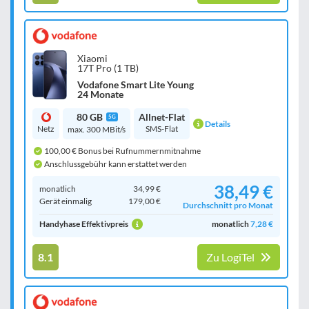
Xiaomi
17T Pro (1 TB)
Vodafone Smart Lite Young
24 Monate
80 GB
Allnet-Flat
5G
Details
Netz
SMS-Flat
max. 300 MBit/s
100,00 € Bonus bei Rufnummernmitnahme
Anschlussgebühr kann erstattet werden
38,49 €
monatlich
34,99 €
Gerät einmalig
179,00 €
Durchschnitt pro Monat
Handyhase Effektivpreis
monatlich
7,28 €
8.1
Zu LogiTel