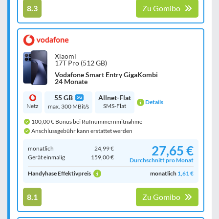
8.3
Zu Gomibo
Xiaomi
17T Pro (512 GB)
Vodafone Smart Entry GigaKombi
24 Monate
55 GB
Allnet-Flat
5G
Details
Netz
SMS-Flat
max. 300 MBit/s
100,00 € Bonus bei Rufnummernmitnahme
Anschlussgebühr kann erstattet werden
27,65 €
monatlich
24,99 €
Gerät einmalig
159,00 €
Durchschnitt pro Monat
Handyhase Effektivpreis
monatlich
1,61 €
8.1
Zu Gomibo