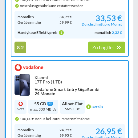
Anschlussgebühr kann erstattet werden
33,53 €
monatlich
34,99 €
Gerät einmalig
59,99 €
Durchschnitt pro Monat
Handyhase Effektivpreis
monatlich
2,32 €
8.2
Zu LogiTel
Xiaomi
17T Pro (1 TB)
Vodafone Smart Entry GigaKombi
24 Monate
55 GB
Allnet-Flat
5G
Details
Netz
SMS-Flat
max. 300 MBit/s
100,00 € Bonus bei Rufnummernmitnahme
26,95 €
monatlich
24,99 €
Gerät einmalig
99,95 €
Durchschnitt pro Monat