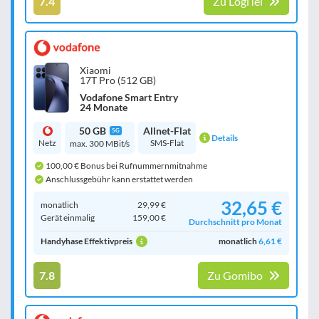
7.4
Zu LogiTel
Xiaomi
17T Pro (512 GB)
Vodafone Smart Entry
24 Monate
50 GB
Allnet-Flat
5G
Details
Netz
SMS-Flat
max. 300 MBit/s
100,00 € Bonus bei Rufnummernmitnahme
Anschlussgebühr kann erstattet werden
32,65 €
monatlich
29,99 €
Gerät einmalig
159,00 €
Durchschnitt pro Monat
Handyhase Effektivpreis
monatlich
6,61 €
7.8
Zu Gomibo