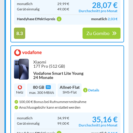
28,07 €
monatlich
29,99 €
Gerät einmalig
49,00 €
Durchschnitt pro Monat
Handyhase Effektivpreis
monatlich
2,03 €
8.3
Zu Gomibo
Xiaomi
17T Pro (512 GB)
Vodafone Smart Lite Young
24 Monate
80 GB
Allnet-Flat
5G
Details
Netz
SMS-Flat
max. 300 MBit/s
100,00 € Bonus bei Rufnummernmitnahme
Anschlussgebühr kann erstattet werden
35,16 €
monatlich
34,99 €
Gerät einmalig
99,00 €
Durchschnitt pro Monat