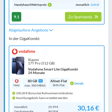
Handyhase Effektivpreis
monatlich
-3,01 €
9.1
Zu Sparhandy
Abgelaufene Angebote
In der GigaKombi:
Xiaomi
17T Pro (512 GB)
Vodafone Smart Lite GigaKombi
24 Monate
80 GB
Allnet-Flat
5G
Details
Netz
SMS-Flat
max. 300 MBit/s
100,00 € Bonus bei Rufnummernmitnahme
Anschlussgebühr kann erstattet werden
30,16 €
monatlich
29,99 €
Gerät einmalig
99,00 €