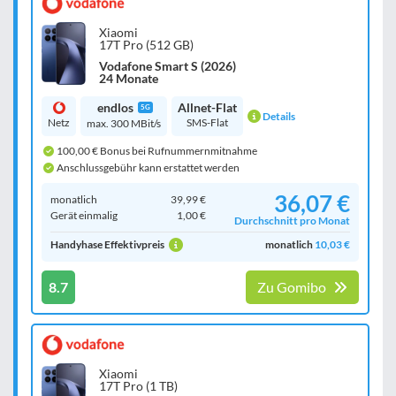
Xiaomi
17T Pro (512 GB)
Vodafone Smart S (2026)
24 Monate
endlos
Allnet-Flat
5G
Details
Netz
SMS-Flat
max. 300 MBit/s
100,00 € Bonus bei Rufnummernmitnahme
Anschlussgebühr kann erstattet werden
36,07 €
monatlich
39,99 €
Gerät einmalig
1,00 €
Durchschnitt pro Monat
Handyhase Effektivpreis
monatlich
10,03 €
8.7
Zu Gomibo
Xiaomi
17T Pro (1 TB)