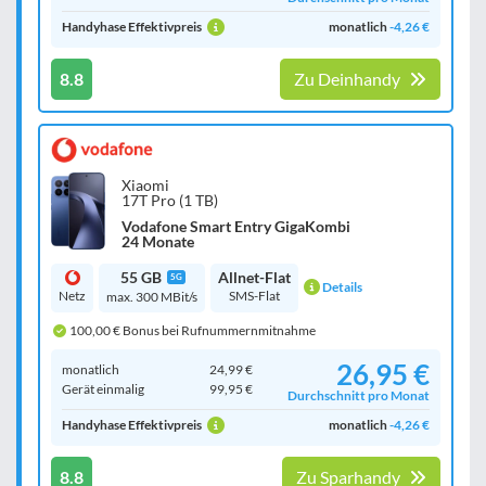
Handyhase Effektivpreis
monatlich
-4,26 €
8.8
Zu Deinhandy
Xiaomi
17T Pro (1 TB)
Vodafone Smart Entry GigaKombi
24 Monate
55 GB
Allnet-Flat
5G
Details
Netz
SMS-Flat
max. 300 MBit/s
100,00 € Bonus bei Rufnummernmitnahme
26,95 €
monatlich
24,99 €
Gerät einmalig
99,95 €
Durchschnitt pro Monat
Handyhase Effektivpreis
monatlich
-4,26 €
8.8
Zu Sparhandy