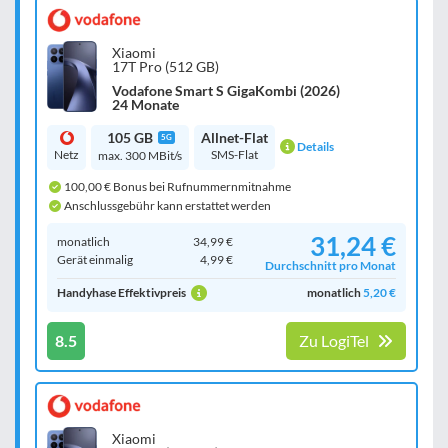
Xiaomi
17T Pro (512 GB)
Vodafone Smart S GigaKombi (2026)
24 Monate
105 GB
Allnet-Flat
5G
Details
Netz
SMS-Flat
max. 300 MBit/s
100,00 € Bonus bei Rufnummernmitnahme
Anschlussgebühr kann erstattet werden
31,24 €
monatlich
34,99 €
Gerät einmalig
4,99 €
Durchschnitt pro Monat
Handyhase Effektivpreis
monatlich
5,20 €
8.5
Zu LogiTel
Xiaomi