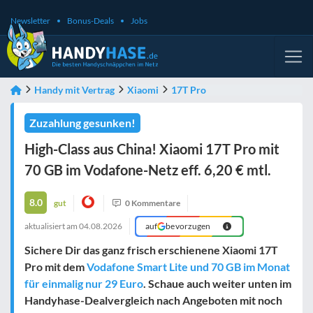
Newsletter
Bonus-Deals
Jobs
Handy mit Vertrag
Xiaomi
17T Pro
Zuzahlung gesunken!
High-Class aus China! Xiaomi 17T Pro mit
70 GB im Vodafone-Netz eff. 6,20 € mtl.
8.0
gut
0 Kommentare
aktualisiert am
04.08.2026
auf
bevorzugen
Sichere Dir das ganz frisch erschienene Xiaomi 17T
Pro mit dem
Vodafone Smart Lite und 70 GB im Monat
für einmalig nur 29 Euro
. Schaue auch weiter unten im
Handyhase-Dealvergleich nach Angeboten mit noch