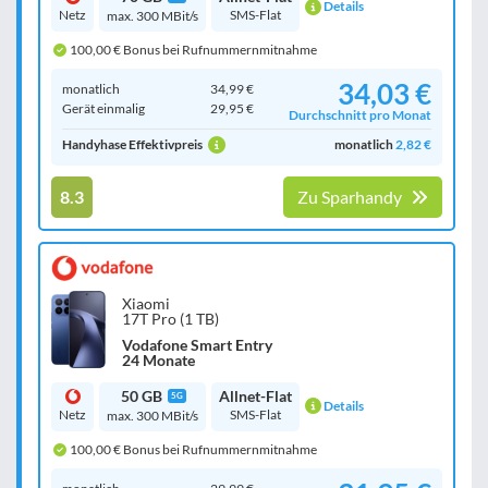
Details
Netz
SMS-Flat
max. 300 MBit/s
100,00 € Bonus bei Rufnummernmitnahme
34,03 €
monatlich
34,99 €
Gerät einmalig
29,95 €
Durchschnitt pro Monat
Handyhase Effektivpreis
monatlich
2,82 €
8.3
Zu Sparhandy
Xiaomi
17T Pro (1 TB)
Vodafone Smart Entry
24 Monate
50 GB
Allnet-Flat
5G
Details
Netz
SMS-Flat
max. 300 MBit/s
100,00 € Bonus bei Rufnummernmitnahme