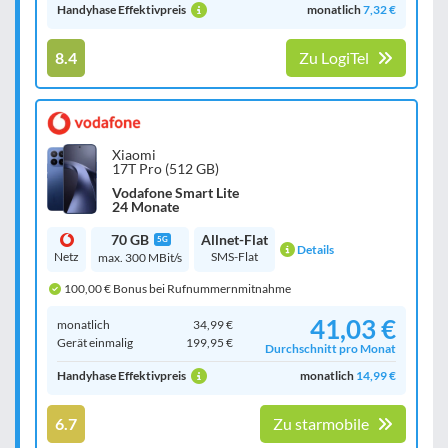
Handyhase Effektivpreis
monatlich
7,32 €
8.4
Zu LogiTel
Xiaomi
17T Pro (512 GB)
Vodafone Smart Lite
24 Monate
70 GB
Allnet-Flat
5G
Details
Netz
SMS-Flat
max. 300 MBit/s
100,00 € Bonus bei Rufnummernmitnahme
41,03 €
monatlich
34,99 €
Gerät einmalig
199,95 €
Durchschnitt pro Monat
Handyhase Effektivpreis
monatlich
14,99 €
6.7
Zu starmobile