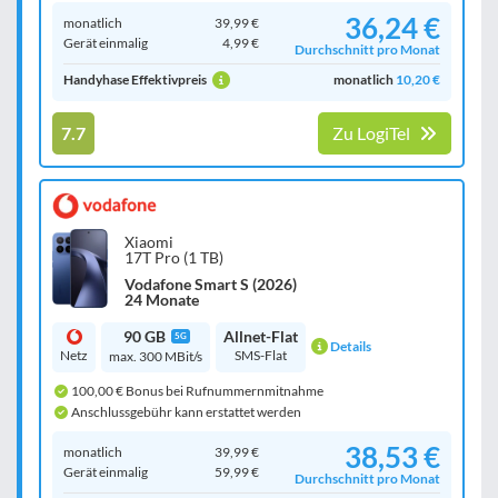
36,24 €
monatlich
39,99 €
Gerät einmalig
4,99 €
Durchschnitt pro Monat
Handyhase Effektivpreis
monatlich
10,20 €
7.7
Zu LogiTel
Xiaomi
17T Pro (1 TB)
Vodafone Smart S (2026)
24 Monate
90 GB
Allnet-Flat
5G
Details
Netz
SMS-Flat
max. 300 MBit/s
100,00 € Bonus bei Rufnummernmitnahme
Anschlussgebühr kann erstattet werden
38,53 €
monatlich
39,99 €
Gerät einmalig
59,99 €
Durchschnitt pro Monat