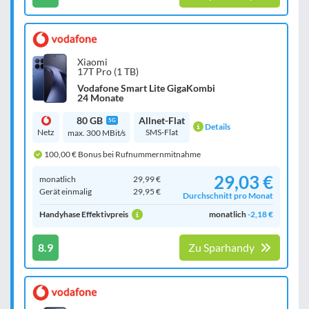
Xiaomi
17T Pro (1 TB)
Vodafone Smart Lite GigaKombi
24 Monate
80 GB
Allnet-Flat
5G
Details
Netz
SMS-Flat
max. 300 MBit/s
100,00 € Bonus bei Rufnummernmitnahme
29,03 €
monatlich
29,99 €
Gerät einmalig
29,95 €
Durchschnitt pro Monat
Handyhase Effektivpreis
monatlich
-2,18 €
8.9
Zu Sparhandy