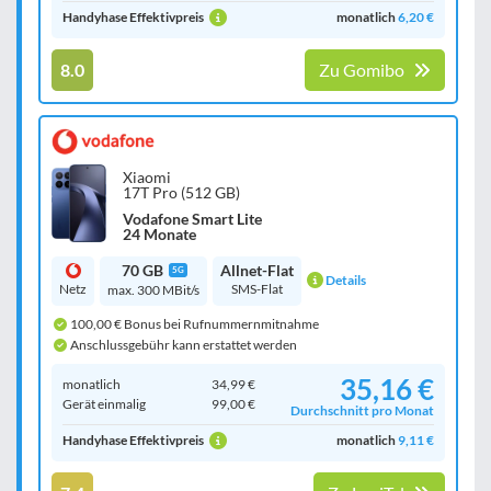
Handyhase Effektivpreis
monatlich
6,20 €
8.0
Zu Gomibo
Xiaomi
17T Pro (512 GB)
Vodafone Smart Lite
24 Monate
70 GB
Allnet-Flat
5G
Details
Netz
SMS-Flat
max. 300 MBit/s
100,00 € Bonus bei Rufnummernmitnahme
Anschlussgebühr kann erstattet werden
35,16 €
monatlich
34,99 €
Gerät einmalig
99,00 €
Durchschnitt pro Monat
Handyhase Effektivpreis
monatlich
9,11 €