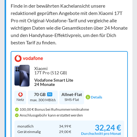
Finde in der bewährten Kachelansicht unsere
redaktionell geprüften Angebote mit dem Xiaomi 17T
Pro mit Original-Vodafone-Tarif und vergleiche alle
wichtigen Daten wie die Gesamtkosten über 24 Monate
und den Handyhase-Effektivpreis, um den für Dich
besten Tarif zu finden.
Xiaomi
17T Pro (512 GB)
Vodafone Smart Lite
24 Monate
70 GB
Allnet-Flat
5G
Details
Netz
SMS-Flat
max. 300 MBit/s
100,00 € Bonus bei Rufnummernmitnahme
Anschlussgebühr kann erstattet werden
32,24 €
monatlich
34,99 €
Gerät einmalig
29,00 €
Durchschnitt pro Monat