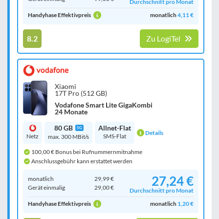
Durchschnitt pro Monat
Handyhase Effektivpreis
monatlich
4,11 €
8.2
Zu LogiTel
Xiaomi
17T Pro (512 GB)
Vodafone Smart Lite GigaKombi
24 Monate
80 GB
Allnet-Flat
5G
Details
Netz
SMS-Flat
max. 300 MBit/s
100,00 € Bonus bei Rufnummernmitnahme
Anschlussgebühr kann erstattet werden
27,24 €
monatlich
29,99 €
Gerät einmalig
29,00 €
Durchschnitt pro Monat
Handyhase Effektivpreis
monatlich
1,20 €