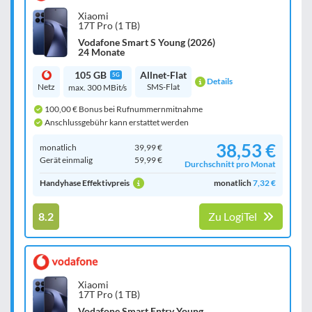
Xiaomi
17T Pro (1 TB)
Vodafone Smart S Young (2026)
24 Monate
105 GB
Allnet-Flat
5G
Details
Netz
SMS-Flat
max. 300 MBit/s
100,00 € Bonus bei Rufnummernmitnahme
Anschlussgebühr kann erstattet werden
38,53 €
monatlich
39,99 €
Gerät einmalig
59,99 €
Durchschnitt pro Monat
Handyhase Effektivpreis
monatlich
7,32 €
8.2
Zu LogiTel
Xiaomi
17T Pro (1 TB)
Vodafone Smart Entry Young