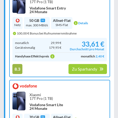
17T Pro (1 TB)
Vodafone Smart Entry
24 Monate
50 GB
Allnet-Flat
5G
Details
Netz
SMS-Flat
max. 300 MBit/s
100,00 € Bonus bei Rufnummernmitnahme
33,61 €
monatlich
29,99 €
Gerät einmalig
179,95 €
Durchschnitt pro Monat
Handyhase Effektivpreis
monatlich
2,40 €
8.3
Zu Sparhandy
Xiaomi
17T Pro (1 TB)
Vodafone Smart Lite
24 Monate
70 GB
Allnet-Flat
5G