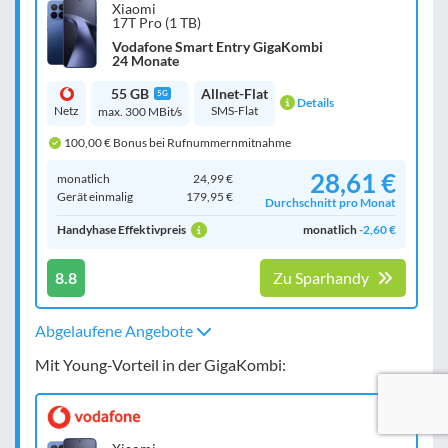
Xiaomi
17T Pro (1 TB)
Vodafone Smart Entry GigaKombi
24 Monate
55 GB
Allnet-Flat
5G
Details
Netz
SMS-Flat
max. 300 MBit/s
100,00 € Bonus bei Rufnummernmitnahme
28,61 €
monatlich
24,99 €
Gerät einmalig
179,95 €
Durchschnitt pro Monat
Handyhase Effektivpreis
monatlich
-2,60 €
8.8
Zu Sparhandy
Abgelaufene Angebote
Mit Young-Vorteil in der GigaKombi: