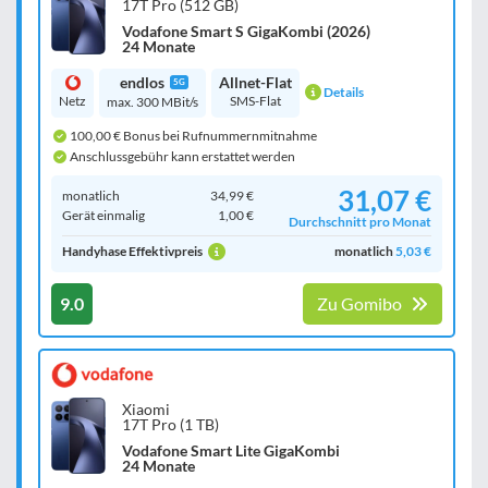
17T Pro (512 GB)
Vodafone Smart S GigaKombi (2026)
24 Monate
endlos
Allnet-Flat
5G
Details
Netz
SMS-Flat
max. 300 MBit/s
100,00 € Bonus bei Rufnummernmitnahme
Anschlussgebühr kann erstattet werden
31,07 €
monatlich
34,99 €
Gerät einmalig
1,00 €
Durchschnitt pro Monat
Handyhase Effektivpreis
monatlich
5,03 €
9.0
Zu Gomibo
Xiaomi
17T Pro (1 TB)
Vodafone Smart Lite GigaKombi
24 Monate