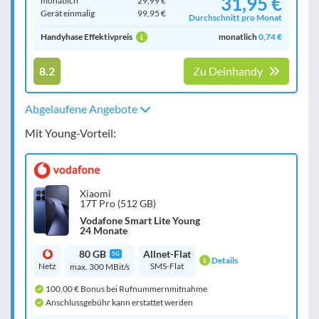
31,95 €
monatlich
29,99 €
Gerät einmalig
99,95 €
Durchschnitt pro Monat
Handyhase Effektivpreis
monatlich
0,74 €
8.2
Zu Deinhandy
Abgelaufene Angebote
Mit Young-Vorteil:
Xiaomi
17T Pro (512 GB)
Vodafone Smart Lite Young
24 Monate
80 GB
Allnet-Flat
5G
Details
Netz
SMS-Flat
max. 300 MBit/s
100,00 € Bonus bei Rufnummernmitnahme
Anschlussgebühr kann erstattet werden