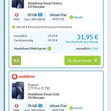
Vodafone Smart Entry
24 Monate
50 GB
Allnet-Flat
5G
Details
Netz
SMS-Flat
max. 300 MBit/s
100,00 € Bonus bei Rufnummernmitnahme
31,95 €
monatlich
29,99 €
Gerät einmalig
99,95 €
Durchschnitt pro Monat
Handyhase Effektivpreis
monatlich
0,74 €
8.2
Zu Sparhandy
Xiaomi
17T Pro (1 TB)
Vodafone Smart Lite
24 Monate
70 GB
Allnet-Flat
5G
Details
Netz
SMS-Flat
max. 300 MBit/s