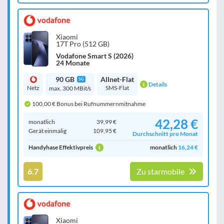
Xiaomi
17T Pro (512 GB)
Vodafone Smart S (2026)
24 Monate
90 GB
Allnet-Flat
5G
Details
Netz
SMS-Flat
max. 300 MBit/s
100,00 € Bonus bei Rufnummernmitnahme
42,28 €
monatlich
39,99 €
Gerät einmalig
109,95 €
Durchschnitt pro Monat
Handyhase Effektivpreis
monatlich
16,24 €
6.7
Zu starmobile
Xiaomi