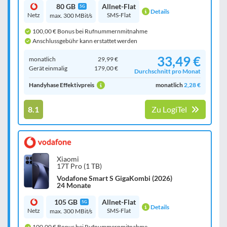
80 GB
Allnet-Flat
5G
Details
Netz
SMS-Flat
max. 300 MBit/s
100,00 € Bonus bei Rufnummernmitnahme
Anschlussgebühr kann erstattet werden
33,49 €
monatlich
29,99 €
Gerät einmalig
179,00 €
Durchschnitt pro Monat
Handyhase Effektivpreis
monatlich
2,28 €
8.1
Zu LogiTel
Xiaomi
17T Pro (1 TB)
Vodafone Smart S GigaKombi (2026)
24 Monate
105 GB
Allnet-Flat
5G
Details
Netz
SMS-Flat
max. 300 MBit/s
100,00 € Bonus bei Rufnummernmitnahme