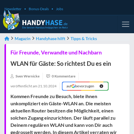
Newsletter
Bonus-Deals
Jobs
Magazin
Handyhase hilft
Tipps & Tricks
Für Freunde, Verwandte und Nachbarn
WLAN für Gäste: So richtest Du es ein
Sven Wernicke
0 Kommentare
veröffentlicht am
21.10.2024
auf
bevorzugen
Kommen Freunde zu Besuch, biete ihnen
unkompliziert ein
Gäste-WLAN
an. Die meisten
aktuellen Router besitzen die Möglichkeit, einen
solchen Zugang einzurichten. Der läuft parallel zu
Deinem regulären WLAN und kann von Dir auch
gedrosselt werden. In diesem Artikel verraten wir