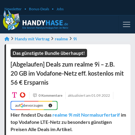
Newsletter
Bonus-Deals
Jobs
Handy mit Vertrag
realme
9i
Das günstigste Bundle überhaupt!
[Abgelaufen] Deals zum realme 9i – z.B.
20 GB im Vodafone-Netz eff. kostenlos mit
56 € Ersparnis
0 Kommentare
aktualisiert am
01.09.2022
auf
bevorzugen
Hier findest Du das
realme 9i mit Normalsurfertarif
im
top Vodafone LTE-Netz zu besonders günstigen
Preisen Alle Deals im Artikel.