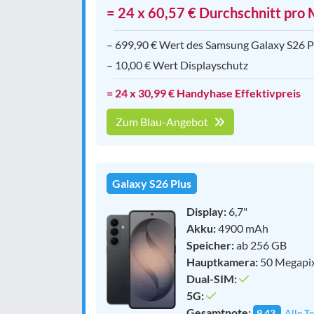
= 24 x 60,57 € Durchschnitt pro
– 699,90 € Wert des Samsung Galaxy S26 P
– 10,00 € Wert Displayschutz
= 24 x 30,99 € Handyhase Effektivpreis
Zum Blau-Angebot
Galaxy S26 Plus
Display:
6,7"
Akku:
4900 mAh
Speicher:
ab 256 GB
Hauptkamera:
50 Megapi
Dual-SIM:
5G:
Gesamtnote:
9,43
Alle Te