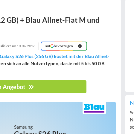
2 GB) + Blau Allnet-Flat M und
alisiert am
10.06.2026
auf
bevorzugen
alaxy S26 Plus (256 GB) kostet mit der Blau Allnet-
n sich an alle Nutzertypen, da sie mit 5 bis 50 GB
 Angebot
N
S
N
Samsung
sc
Galaxy S26 Plus