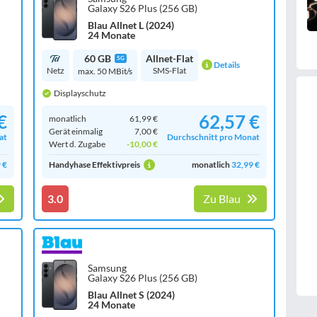
Galaxy S26 Plus (256 GB)
Blau Allnet L (2024)
24 Monate
60 GB
Allnet-Flat
5G
Details
Netz
SMS-Flat
max. 50 MBit/s
Displayschutz
€
62,57 €
monatlich
61,99 €
Gerät einmalig
7,00 €
at
Durchschnitt pro Monat
Wert d. Zugabe
-10,00 €
 €
Handyhase Effektivpreis
monatlich
32,99 €
3.0
Zu Blau
Samsung
Galaxy S26 Plus (256 GB)
Blau Allnet S (2024)
24 Monate