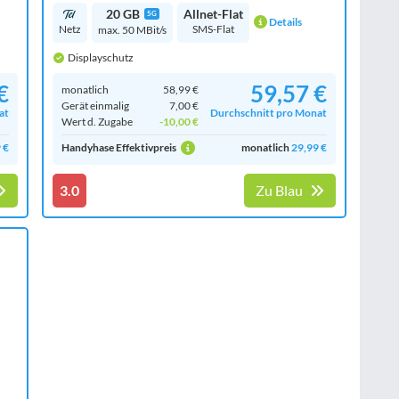
20 GB
Allnet-Flat
5G
Details
Netz
SMS-Flat
max. 50 MBit/s
Displayschutz
€
59,57 €
monatlich
58,99 €
Gerät einmalig
7,00 €
at
Durchschnitt pro Monat
Wert d. Zugabe
-10,00 €
 €
Handyhase Effektivpreis
monatlich
29,99 €
3.0
Zu Blau