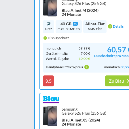
Galaxy S26 Plus (256 GB)
Blau Allnet M (2024)
24 Monate
40 GB
Allnet-Flat
5G
Details
Netz
SMS-Flat
max. 50 MBit/s
Displayschutz
60,57 
monatlich
59,99 €
Gerät einmalig
7,00 €
Durchschnitt pro Mon
Wert d. Zugabe
-10,00 €
Handyhase Effektivpreis
monatlich
30,99
3.5
Zu Blau
Samsung
Galaxy S26 Plus (256 GB)
Blau Allnet XS (2024)
24 Monate