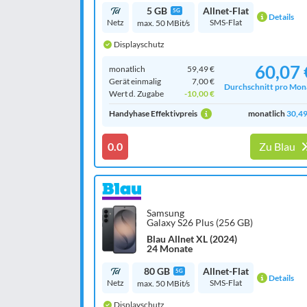
5 GB
Allnet-Flat
5G
Details
Netz
SMS-Flat
max. 50 MBit/s
Displayschutz
60,07 
monatlich
59,49 €
Gerät einmalig
7,00 €
Durchschnitt pro Mon
Wert d. Zugabe
-10,00 €
Handyhase Effektivpreis
monatlich
30,49
0.0
Zu Blau
Samsung
Galaxy S26 Plus (256 GB)
Blau Allnet XL (2024)
24 Monate
80 GB
Allnet-Flat
5G
Details
Netz
SMS-Flat
max. 50 MBit/s
Displayschutz